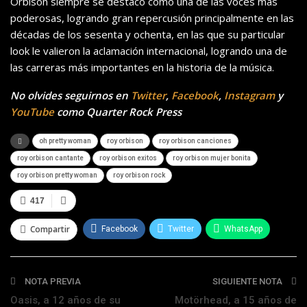
Orbison siempre se destacó como una de las voces más
poderosas, logrando gran repercusión principalmente en las
décadas de los sesenta y ochenta, en las que su particular
look le valieron la aclamación internacional, logrando una de
las carreras más importantes en la historia de la música.
No olvides seguirnos en
Twitter
,
Facebook
,
Instagram
y
YouTube
como Quarter Rock Press
oh pretty woman
roy orbison
roy orbison canciones
roy orbison cantante
roy orbison exitos
roy orbison mujer bonita
roy orbison pretty woman
roy orbison rock
417
Compartir
Facebook
Twitter
WhatsApp
Telegram
NOTA PREVIA
SIGUIENTE NOTA
Oasis, a 12 años de su
Motörhead, a 15 años de