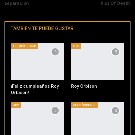
separación
‘Kiss Of Death’
TAMBIÉN TE PUEDE GUSTAR
EFEMÉRIDE QRP
QRP
¡Feliz cumpleaños Roy
Roy Orbison
Orbison!
QRP
EFEMÉRIDE QRP