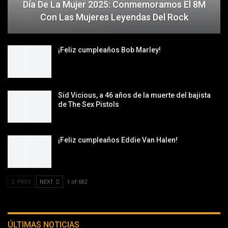
Día De La Mujer 2025: Conmemoramos El 8M
Con Las Mujeres Leyendas Del Rock
¡Feliz cumpleaños Bob Marley!
Sid Vicious, a 46 años de la muerte del bajista
de The Sex Pistols
¡Feliz cumpleaños Eddie Van Halen!
PREV
NEXT
1 of 682
ÚLTIMAS NOTICIAS