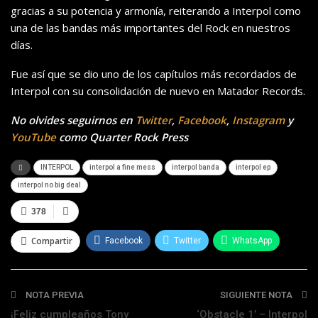
gracias a su potencia y armonía, reiterando a Interpol como
una de las bandas más importantes del Rock en nuestros
días.
Fue así que se dio uno de los capítulos más recordados de
Interpol con su consolidación de nuevo en Matador Records.
No olvides seguirnos en
Twitter
,
Facebook
,
Instagram
y
YouTube
como Quarter Rock Press
INTERPOL
interpol a fine mess
interpol banda
interpol ep
interpol no big deal
378
Compartir
Facebook
Twitter
WhatsApp
Telegram
NOTA PREVIA
SIGUIENTE NOTA
¡Feliz cumpleaños Tony
‘Obstacle 1’ – Interpol