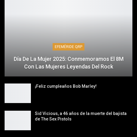
EFEMÉRIDE QRP
Día De La Mujer 2025: Conmemoramos El 8M
Con Las Mujeres Leyendas Del Rock
¡Feliz cumpleaños Bob Marley!
Sid Vicious, a 46 años de la muerte del bajista
de The Sex Pistols