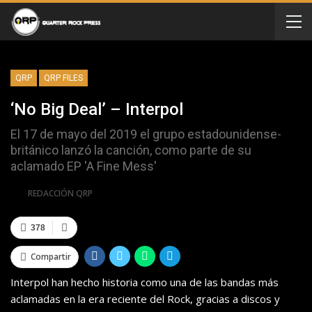
QRP
QRP FILES
‘No Big Deal’ – Interpol
El 17 de mayo del 2019 el grupo estadounidense-
británico lanzó la canción, como parte de su
aclamado EP 'A Fine Mess'
Por
REDACCIÓN QRP
378
Compartir
Interpol han hecho historia como una de las bandas más
aclamadas en la era reciente del Rock, gracias a discos y