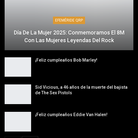
EFEMÉRIDE QRP
Día De La Mujer 2025: Conmemoramos El 8M
Con Las Mujeres Leyendas Del Rock
¡Feliz cumpleaños Bob Marley!
Sid Vicious, a 46 años de la muerte del bajista
de The Sex Pistols
¡Feliz cumpleaños Eddie Van Halen!