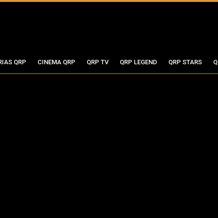
RIAS QRP
CINEMA QRP
QRP TV
QRP LEGEND
QRP STARS
Q