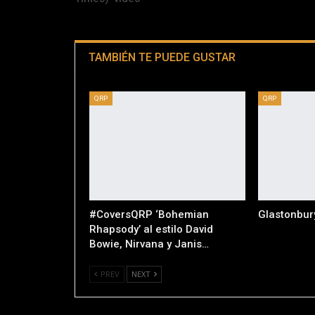
TAMBIÉN TE PUEDE GUSTAR
QRP
QRP
#CoversQRP ‘Bohemian
Glastonbur
Rhapsody’ al estilo David
Bowie, Nirvana y Janis…
PREV
NEXT