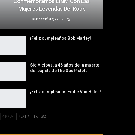
Conmemoramos El 8M Con Las
Mujeres Leyendas Del Rock
REDACCIÓN QRP
¡Feliz cumpleaños Bob Marley!
Sid Vicious, a 46 años de la muerte
del bajista de The Sex Pistols
¡Feliz cumpleaños Eddie Van Halen!
PREV
NEXT
1 of 682