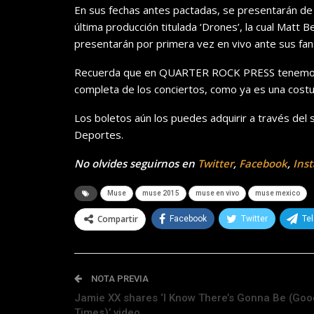
En sus fechas antes pactadas, se presentarán de 
última producción titulada ‘Drones’, la cual
Matt Be
presentará
n por primera vez en vivo ante sus fan
Recuerda que en QUARTER ROCK PRESS tenemos b
completa de los conciertos, como ya es una cost
Lo
s boletos aún los puedes adquirir a través del 
Deportes.
No olvides seguirnos en
Twitter
,
Facebook
,
Ins
Muse
muse 2015
muse en vivo
muse mexico
Compartir
Facebook
Twitter
Te
NOTA PREVIA
Jamie XX shares ‘I Know There’s Gonna Be (Goo
Times)’ video