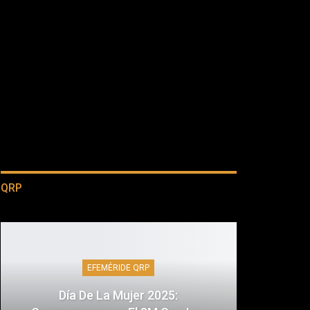
QRP
EFEMÉRIDE QRP
Día De La Mujer 2025: