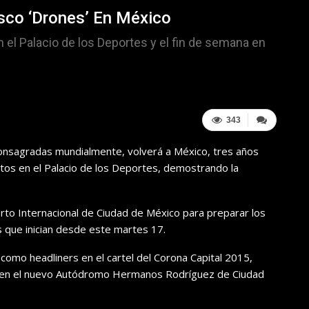
sco ‘Drones’ En México
el Palacio de los Deportes y el fin de semana en
343
onsagradas mundialmente
, volverá a México, tres años
tos en el Palacio de los
Deportes
, demostrando
la
erto Internacional de Ciudad de México para preparar los
 que inician desde este martes 17.
mo headliners en el cartel del Corona Capital 2015,
re en el nuevo Autódromo Hermanos Rodríguez de Ciudad