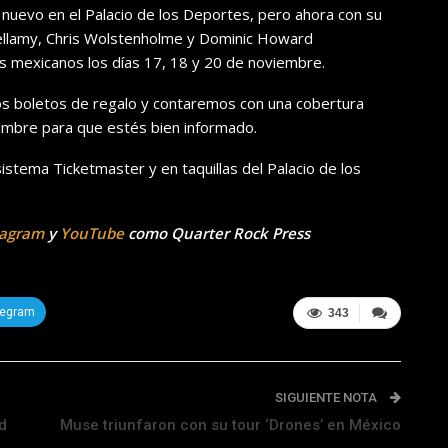
nuevo en el Palacio de los Deportes, pero ahora con su
llamy, Chris Wolstenholme y Dominic Howard
s mexicanos los días 17,
18 y 20 de noviembre.
oletos de regalo y contaremos con una cobertura
umbre para que estés bien informado.
s
istema
Ticketmaster y en taquillas del Palacio de los
tagram
y
YouTube
como Quarter Rock Press
legram
343
SIGUIENTE NOTA
d
Muse triunfaron con su tour ‘Drones’ en México