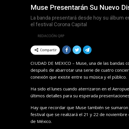
Muse Presentarán Su Nuevo Di
La banda presentará desde hoy su álbum en 
el festival Corona Capital
Por
REDACCIÓN QRP
Compartir
CIUDAD DE MEXICO – Muse, una de las bandas c
después de
abarrotar una serie de cuatro concier
conexión que existe entre su música
y el
público.
Ha sido el lunes cuando aterrizaron en el Aeropu
últimos detalles para su esperada presentaciones
Hay que recordar que Muse también se sumaron co
festival que se realizará el 21 y 22 de noviemb
de México.