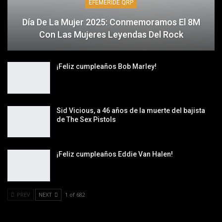
EFEMÉRIDE QRP
Día De La Mujer 2025: Conmemoramos El 8M
Con Las Mujeres Leyendas Del Rock
¡Feliz cumpleaños Bob Marley!
Sid Vicious, a 46 años de la muerte del bajista
de The Sex Pistols
¡Feliz cumpleaños Eddie Van Halen!
PREV
NEXT
1 of 682