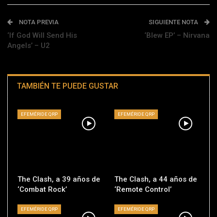
NOTA PREVIA
SIGUIENTE NOTA
‘If God Will Send His
‘Blew EP’ – Nirvana
Angels’ – U2
TAMBIÉN TE PUEDE GUSTAR
EFEMÉRIDE QRP
EFEMÉRIDE QRP
The Clash, a 39 años de
The Clash, a 44 años de
‘Combat Rock’
‘Remote Control’
EFEMÉRIDE QRP
EFEMÉRIDE QRP