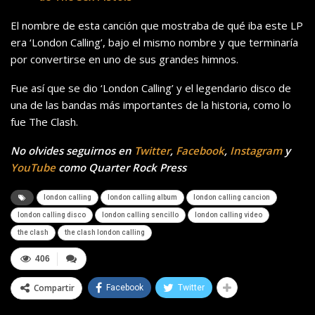
El nombre de esta canción que mostraba de qué iba este LP
era ‘London Calling’, bajo el mismo nombre y que terminaría
por convertirse en uno de sus grandes himnos.
Fue así que se dio ‘London Calling’ y el legendario disco de
una de las bandas más importantes de la historia, como lo
fue The Clash.
No olvides seguirnos en
Twitter
,
Facebook
,
Instagram
y
YouTube
como Quarter Rock Press
london calling
london calling album
london calling cancion
london calling disco
london calling sencillo
london calling video
the clash
the clash london calling
406
Compartir
Facebook
Twitter