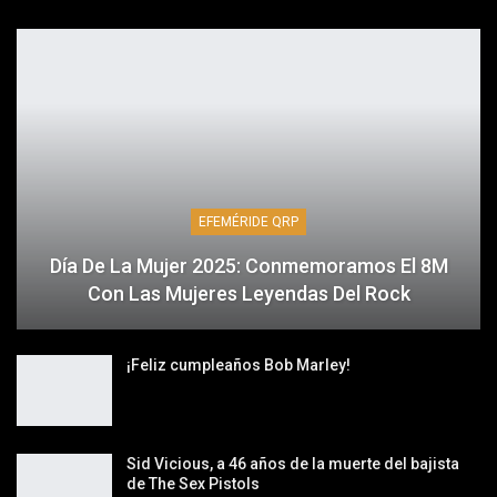
EFEMÉRIDE QRP
Día De La Mujer 2025: Conmemoramos El 8M
Con Las Mujeres Leyendas Del Rock
¡Feliz cumpleaños Bob Marley!
Sid Vicious, a 46 años de la muerte del bajista
de The Sex Pistols