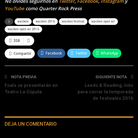
No olvides seguirnos en
Twitter
,
Facebook
,
Instagram
y
YouTube
como Quarter Rock Press
wacken
wacken 2016
wacken festival
wacken open air
wacken open air 2016
316
Compartir
Facebook
Twitter
WhatsApp
Telegram
NOTA PREVIA
SIGUIENTE NOTA
Foals se presentarán en
Leeds & Reading, listo
Teatro La Cúpula
para cerrar la temporada
de festivales 2016
DEJA UN COMENTARIO