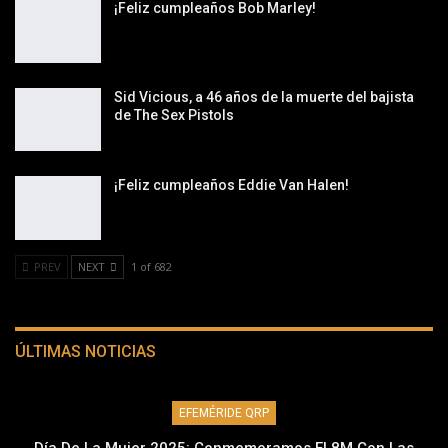
¡Feliz cumpleaños Bob Marley!
Sid Vicious, a 46 años de la muerte del bajista
de The Sex Pistols
¡Feliz cumpleaños Eddie Van Halen!
PREV
NEXT
1 of 682
ÚLTIMAS NOTICIAS
EFEMÉRIDE QRP
Día De La Mujer 2025: Conmemoramos El 8M Con Las