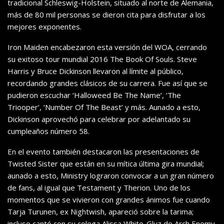
tradicional Schleswig-Holstein, situado al norte de Alemania,
más de 80 mil personas se dieron cita para disfrutar a los
mejores exponentes.
Iron Maiden encabezaron esta versión del WOA, cerrando
su exitoso tour mundial 2016 The Book Of Souls. Steve
Harris y Bruce Dickinson llevaron al límite al público,
recordando grandes clásicos de su carrera. Fue así que se
pudieron escuchar ‘Halloweed Be The Name’, ‘The
Triooper’, ‘Number Of The Beast’ y más. Aunado a esto,
Dickinson aprovechó para celebrar por adelantado su
cumpleaños número 58.
En el evento también destacaron las presentaciones de
Twisted Sister que están en su mítica última gira mundial;
aunado a esto, Ministry lograron convocar a un gran número
de fans, al igual que Testament y Therion. Uno de los
momentos que se vivieron con grandes ánimos fue cuando
Tarja Turunen, ex Nightwish, apareció sobre la tarima;
incluso cantó con su colega Alissa White-Gluz de Arch Enemy.