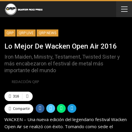
QRP
QRP LIVE
QRP NEWS
Lo Mejor De Wacken Open Air 2016
Iron Maiden, Ministry, Testament, Twisted Sister y
más encabezaron el festival de metal más
importante del mundo
Por
REDACCIÓN QRP
316
Compartir
WACKEN – Una nueva edición del legendario festival Wacken
Open Air se realizó con éxito. Tomando como sede el