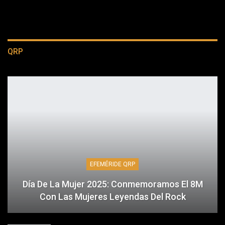
QRP
EFEMÉRIDE QRP
Día De La Mujer 2025: Conmemoramos El 8M
Con Las Mujeres Leyendas Del Rock