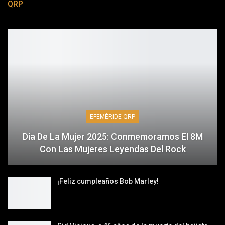
QRP
EFEMÉRIDE QRP
Día De La Mujer 2025: Conmemoramos El 8M
Con Las Mujeres Leyendas Del Rock
¡Feliz cumpleaños Bob Marley!