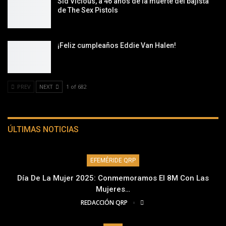
Sid Vicious, a 46 años de la muerte del bajista
de The Sex Pistols
¡Feliz cumpleaños Eddie Van Halen!
PREV
NEXT
1 of 682
ÚLTIMAS NOTICIAS
EFEMÉRIDE QRP
Día De La Mujer 2025: Conmemoramos El 8M Con Las
Mujeres…
REDACCIÓN QRP