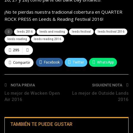
¡No te pierdas nuestra tradicional cobertura en QUARTER
ROCK PRESS en Leeds & Reading Festival 2016!
leeds 2016
leeds and reading
leeds festival
leeds festival 2016
leeds reading
leeds reading 2016
295
Compartir
Facebook
Twitter
WhatsApp
Telegram
NOTA PREVIA
SIGUIENTE NOTA
Lo mejor de Wacken Open
Lo mejor de Outside Lands
Air 2016
2016
TAMBIÉN TE PUEDE GUSTAR