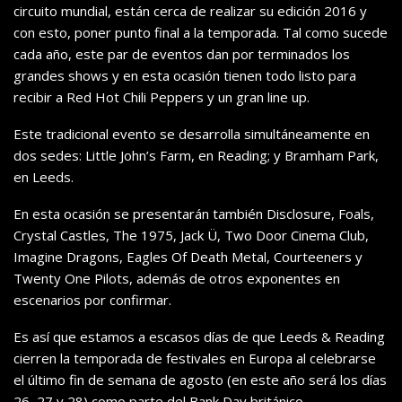
circuito mundial, están cerca de realizar su edición 2016 y
con esto, poner punto final a la temporada. Tal como sucede
cada año, este par de eventos dan por terminados los
grandes shows y en esta ocasión tienen todo listo para
recibir a Red Hot Chili Peppers y un gran line up.
Este tradicional evento se desarrolla simultáneamente en
dos sedes: Little John’s Farm, en Reading; y Bramham Park,
en Leeds.
En esta ocasión se presentarán también Disclosure, Foals,
Crystal Castles, The 1975, Jack Ü, Two Door Cinema Club,
Imagine Dragons, Eagles Of Death Metal, Courteeners y
Twenty One Pilots, además de otros exponentes en
escenarios por confirmar.
Es así que estamos a escasos días de que Leeds & Reading
cierren la temporada de festivales en Europa al celebrarse
el último fin de semana de agosto (en este año será los días
26, 27 y 28) como parte del Bank Day británico.