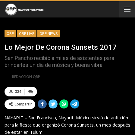
QRP
QRP LIVE
QRP NEWS
Lo Mejor De Corona Sunsets 2017
San Pancho recibió a miles de asistentes para
brindarles un día de música y buena vibra
Por
REDACCIÓN QRP
324
Compartir
NAYARIT – San Francisco, Nayarit, México sirvió de anfitrión
para la fiesta que organizó Corona Sunsets, un mes después
de estar en Tulum.