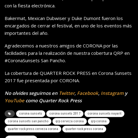
con la fiesta electrónica.
Bakermat, Mexican Dubwiser y Duke Dumont fueron los
encargados de cerrar el festival, en uno de los eventos más
importantes del año.
Agradecemos a nuestros amigos de CORONA por las
facilidades para la realización de nuestra cobertura QRP en
#CoronaSunsets San Pancho.
La cobertura de QUARTER ROCK PRESS en Corona Sunsets
2017 fue presentada por CORONA.
No olvides seguirnos en
Twitter
,
Facebook
,
Instagram
y
YouTube
como Quarter Rock Press
corona sunsets
corona sunsets 2017
corona sunsets nayarit
corona sunsets san pancho
qrp cerveza corona
qrp corona
quarter rock press cerveza corona
quarter rock press corona