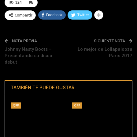
324
Compartir
Facebook
Twitter
NOTA PREVIA
SIGUIENTE NOTA
Johnny Nasty Boots –
Lo mejor de Lollapalooza
Presentando su disco
Paris 2017
debut
TAMBIÉN TE PUEDE GUSTAR
QRP
QRP