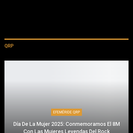
QRP
EFEMÉRIDE QRP
Día De La Mujer 2025: Conmemoramos El 8M
Con Las Mujeres Leyendas Del Rock