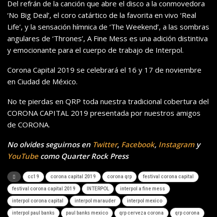
Del refrán de la canción que abre el disco a la conmovedora
‘No Big Deal’, el coro catártico de la favorita en vivo ‘Real
Life’, y la sensación hímnica de ‘The Weekend’, a las sombras
angulares de ‘Thrones’, A Fine Mess es una adición distintiva
y emocionante para el cuerpo de trabajo de Interpol.
Corona Capital 2019 se celebrará el 16 y 17 de noviembre
en Ciudad de México.
No te pierdas en QRP toda nuestra tradicional cobertura del
CORONA CAPITAL 2019 presentada por nuestros amigos
de CORONA.
No olvides seguirnos en
Twitter
,
Facebook
,
Instagram
y
YouTube
como Quarter Rock Press
cc19
corona capital 2019
corona qrp
festival corona capital
festival corona capital 2019
INTERPOL
interpol a fine mess
interpol corona capital
interpol marauder
interpol mexico
interpol paul banks
paul banks mexico
qrp cerveza corona
qrp corona