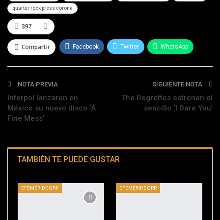
quarter rock press corona
397
Compartir
Facebook
Twitter
WhatsApp
Telegram
NOTA PREVIA
SIGUIENTE NOTA
Interpol lanzaron en
The Regrettes estrenan el
México su nuevo disco ‘A
sencillo ‘I Dare You’
Fine Mess’
TAMBIÉN TE PUEDE GUSTAR
EFEMÉRIDE QRP
EFEMÉRIDE QRP