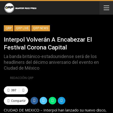
QRP
QRP LIVE
QRP NEWS
Interpol Volverán A Encabezar El
Festival Corona Capital
La banda británico-estadounidense será de los
headliners del décimo aniversario del evento en
Ciudad de México
Por
REDACCIÓN QRP
397
Compartir
CIUDAD DE MEXICO – Interpol han lanzado su nuevo disco,