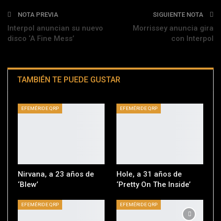
NOTA PREVIA
SIGUIENTE NOTA
Interpol anuncian su nuevo
Morrissey anuncia gira
disco ‘A Fine Mess’
con Interpol
TAMBIÉN TE PUEDE GUSTAR
EFEMÉRIDE QRP
EFEMÉRIDE QRP
Nirvana, a 23 años de
Hole, a 31 años de
‘Blew’
‘Pretty On The Inside’
EFEMÉRIDE QRP
EFEMÉRIDE QRP