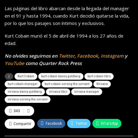
Las páginas del libro abarcan desde la llegada del manager
en el 91 y hasta 1994, cuando Kurt decidió quitarse la vida,
por lo que los pasajes son íntimos y exclusivos.
Kurt Cobain murió el 5 de abril de 1994 a los 27 años de
edad.
No olvides seguirnos en
Twitter
,
Facebook
,
Instagram
y
YouTube
como Quarter Rock Press
Kurt Cobain
kurt cobain danny goldberg
kurt cobain libro
kurt cobain manager
kurt cobain serving the servant
Nirvana
nirvana danny goldberg
nirvana libro
nirvana manager
nirvana serving the servant
343
Compartir
Facebook
Twitter
WhatsApp
Telegram