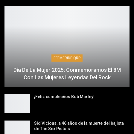
EFEMÉRIDE QRP
Día De La Mujer 2025: Conmemoramos El 8M
Con Las Mujeres Leyendas Del Rock
¡Feliz cumpleaños Bob Marley!
Sid Vicious, a 46 años de la muerte del bajista
de The Sex Pistols