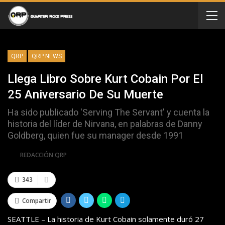
QRP
QRP NEWS
Llega Libro Sobre Kurt Cobain Por El
25 Aniversario De Su Muerte
Ha sido publicado 'Serving The Servant' y cuenta la
historia del líder de Nirvana, en palabras de Danny
Goldberg, quien fue su manager desde 1991
Por
REDACCIÓN QRP
343
Compartir
SEATTLE – La historia de Kurt Cobain solamente duró 27