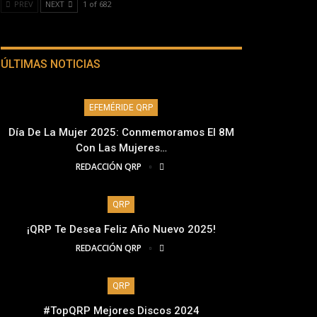
PREV
NEXT
1 of 682
ÚLTIMAS NOTICIAS
EFEMÉRIDE QRP
Día De La Mujer 2025: Conmemoramos El 8M
Con Las Mujeres…
REDACCIÓN QRP
QRP
¡QRP Te Desea Feliz Año Nuevo 2025!
REDACCIÓN QRP
QRP
#TopQRP Mejores Discos 2024