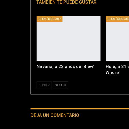
TAMBIÉN TE PUEDE GUSTAR
EFEMÉRIDE QRP
EFEMÉRIDE QR
Nirvana, a 23 años de ‘Blew’
Hole, a 31
Whore’
PREV
NEXT
DEJA UN COMENTARIO