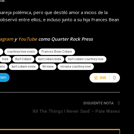
al.
reja polémica, pero que destiló amor a inicios de la
bservó entre ellos, e incluso junto a su hija Frances Bean
tagram
y
YouTube
como Quarter Rock Press
e
courtney love novio
Frances Bean Cobain
hole
Kurt Cobain
kurt cobain boda
kurt cobain courtney love
onio
kurt cobain novia
Nirvana
nirvana courtney love
gram
948
SIGUIENTE NOTA
‘All The Things I Never Said’ – Pale Waves