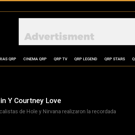
RIAS QRP
CINEMA QRP
QRP TV
QRP LEGEND
QRP STARS
Q
in Y Courtney Love
alistas de Hole y Nirvana realizaron la recordada