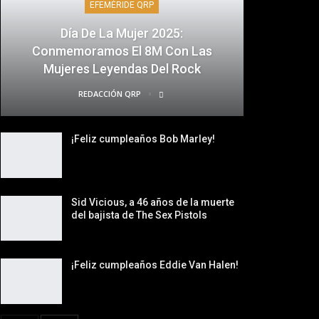
EFEMÉRIDE QRP
Día De La Mujer 2025:
Conmemoramos El 8M Con Las
Mujeres Leyendas Del Rock
REDACCIÓN QRP
¡Feliz cumpleaños Bob Marley!
Sid Vicious, a 46 años de la muerte
del bajista de The Sex Pistols
¡Feliz cumpleaños Eddie Van Halen!