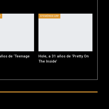
P
EFEMÉRIDE QRP
 años de ‘Teenage
Hole, a 31 años de ‘Pretty On
The Inside’