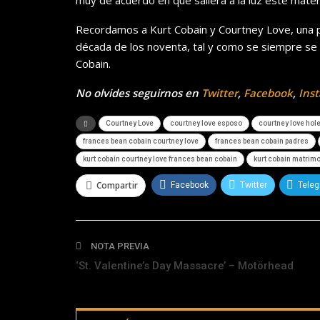
muy de acuerdo en que saliera a la luz este materi
Recordamos a Kurt Cobain y Courtney Love, una pa
década de los noventa, tal y como se siempre se o
Cobain.
No olvides seguirnos en
Twitter
,
Facebook
,
Ins
Courtney Love
courtney love esposo
courtney love hol
frances bean cobain courtney love
frances bean cobain padres
kurt cobain courtney love frances bean cobain
kurt cobain matrim
Compartir
Facebook
Twitter
Tele
NOTA PREVIA
‘St. Valentine’s Day Massacre’ – Motörhead