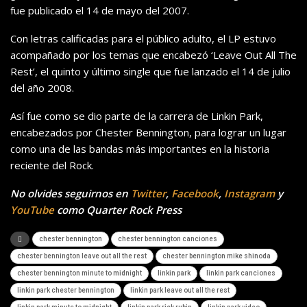
fue publicado el 14 de mayo del 2007.
Con letras calificadas para el público adulto, el LP estuvo
acompañado por los temas que encabezó ‘Leave Out All The
Rest’, el quinto y último single que fue lanzado el 14 de julio
del año 2008.
Así fue como se dio parte de la carrera de Linkin Park,
encabezados por Chester Bennington, para lograr un lugar
como una de las bandas más importantes en la historia
reciente del Rock.
No olvides seguirnos en
Twitter
,
Facebook
,
Instagram
y
YouTube
como Quarter Rock Press
chester bennington
chester bennington canciones
chester bennington leave out all the rest
chester bennington mike shinoda
chester bennington minute to midnight
linkin park
linkin park canciones
linkin park chester bennington
linkin park leave out all the rest