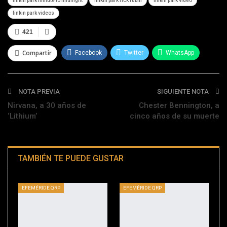
linkin park minute to midnight
linkin park rick rubin
linkin park video
linkin park videos
421
Compartir
Facebook
Twitter
WhatsApp
Telegram
NOTA PREVIA
SIGUIENTE NOTA
Nirvana, a 30 años de
Chester Bennington, a
‘Lithium’
cinco años de su muerte
TAMBIÉN TE PUEDE GUSTAR
EFEMÉRIDE QRP
EFEMÉRIDE QRP