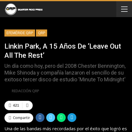
EFEMÉRIDE QRP
QRP
Linkin Park, A 15 Años De ‘Leave Out
All The Rest’
Un día como hoy, pero del 2008 Chester Bennington,
Mike Shinoda y compañía lanzaron el sencillo de su
exitoso tercer disco de estudio 'Minute To Midnight'
Por
REDACCIÓN QRP
421
Compartir
Una de las bandas más recordadas por el éxito que logró es