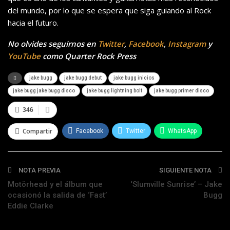
del mundo, por lo que se espera que siga guiando al Rock
hacia el futuro.
No olvides seguirnos en
Twitter
,
Facebook
,
Instagram
y
YouTube
como Quarter Rock Press
jake bugg
jake bugg debut
jake bugg inicios
jake bugg jake bugg disco
jake bugg lightning bolt
jake bugg primer disco
346
Compartir
Facebook
Twitter
WhatsApp
Telegram
NOTA PREVIA
SIGUIENTE NOTA
Motörhead y el álbum que
‘Slumville Sunrise’ – Jake
ocasionó la salida de ‘Fast’
Bugg
Eddie Clarke