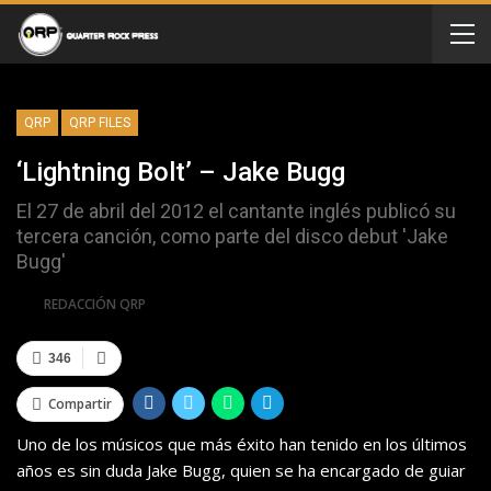
QRP
QRP FILES
‘Lightning Bolt’ – Jake Bugg
El 27 de abril del 2012 el cantante inglés publicó su
tercera canción, como parte del disco debut 'Jake
Bugg'
Por
REDACCIÓN QRP
346
Compartir
Uno de los músicos que más éxito han tenido en los últimos
años es sin duda Jake Bugg, quien se ha encargado de guiar