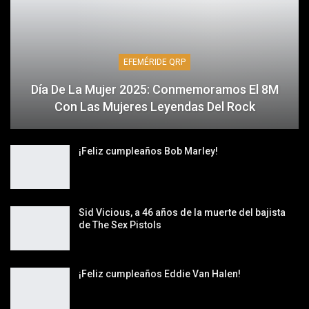
EFEMÉRIDE QRP
Día De La Mujer 2025: Conmemoramos El 8M
Con Las Mujeres Leyendas Del Rock
¡Feliz cumpleaños Bob Marley!
Sid Vicious, a 46 años de la muerte del bajista
de The Sex Pistols
¡Feliz cumpleaños Eddie Van Halen!