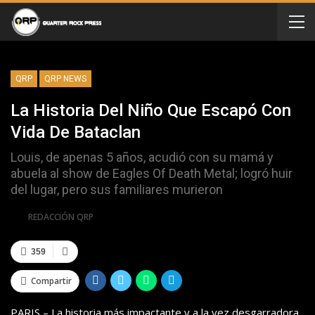
QRP
QRP NEWS
La Historia Del Niño Que Escapó Con
Vida De Bataclan
Louis, de apenas 5 años, acudió con su mamá y
abuela al show de Eagles Of Death Metal; logró huir
del lugar, pero sus familiares murieron
Por
REDACCIÓN QRP
359
Compartir
PARIS – La historia más impactante y a la vez desgarradora