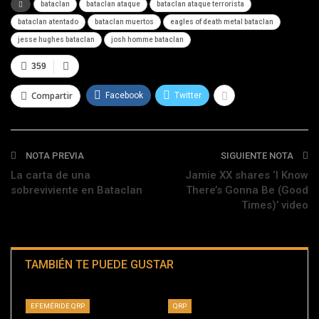
bataclan
bataclan ataque
bataclan ataque terrorista
bataclan atentado
bataclan muertos
eagles of death metal bataclan
jesse hughes bataclan
josh homme bataclan
359
Compartir
Facebook
Twitter
NOTA PREVIA
SIGUIENTE NOTA
La carta de una
Jamie XX shares ‘I Know
sobreviviente en Bataclan
There’s Gonna Be (Good
Times)’ video
TAMBIÉN TE PUEDE GUSTAR
EFEMÉRIDE QRP
QRP