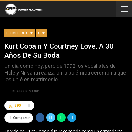
EFEMÉRIDE QRP
QRP
Kurt Cobain Y Courtney Love, A 30
Años De Su Boda
Un día como hoy, pero de 1992 los vocalistas de
Hole y Nirvana realizaron la polémica ceremonia que
los unió en matrimonio
Por
REDACCIÓN QRP
796
Compartir
La vida de Kurt Cobain fue reconocida como un estandarte