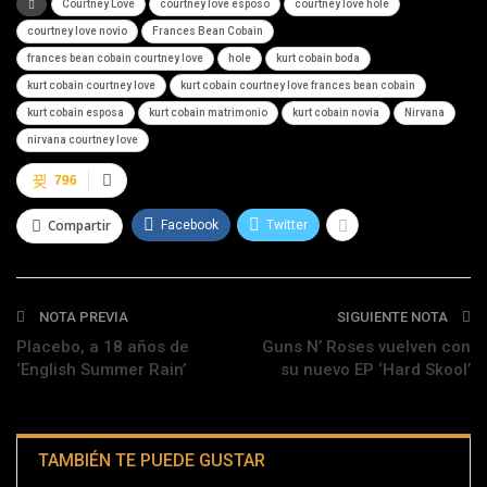
Courtney Love
courtney love esposo
courtney love hole
courtney love novio
Frances Bean Cobain
frances bean cobain courtney love
hole
kurt cobain boda
kurt cobain courtney love
kurt cobain courtney love frances bean cobain
kurt cobain esposa
kurt cobain matrimonio
kurt cobain novia
Nirvana
nirvana courtney love
796
Compartir
Facebook
Twitter
NOTA PREVIA
SIGUIENTE NOTA
Placebo, a 18 años de
Guns N’ Roses vuelven con
‘English Summer Rain’
su nuevo EP ‘Hard Skool’
TAMBIÉN TE PUEDE GUSTAR