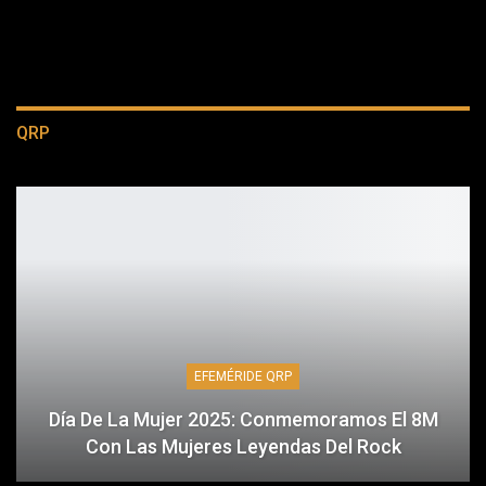
QRP
EFEMÉRIDE QRP
Día De La Mujer 2025: Conmemoramos El 8M
Con Las Mujeres Leyendas Del Rock