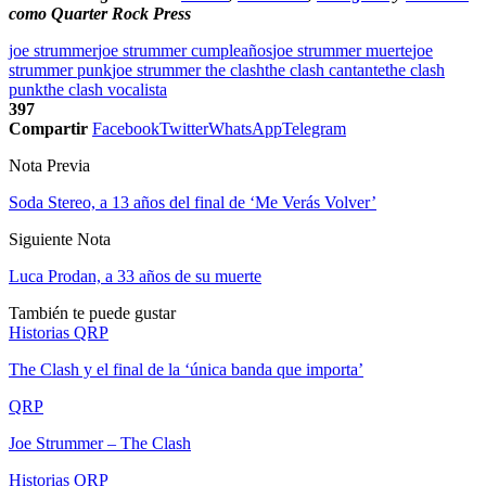
como Quarter Rock Press
joe strummer
joe strummer cumpleaños
joe strummer muerte
joe
strummer punk
joe strummer the clash
the clash cantante
the clash
punk
the clash vocalista
397
Compartir
Facebook
Twitter
WhatsApp
Telegram
Nota Previa
Soda Stereo, a 13 años del final de ‘Me Verás Volver’
Siguiente Nota
Luca Prodan, a 33 años de su muerte
También te puede gustar
Historias QRP
The Clash y el final de la ‘única banda que importa’
QRP
Joe Strummer – The Clash
Historias QRP