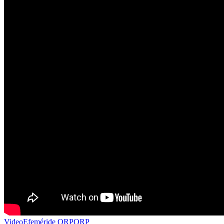
Video
Efeméride QRP
QRP