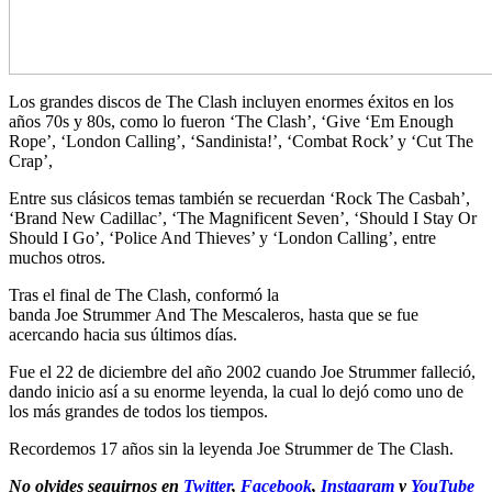
Los grandes discos de The Clash incluyen enormes éxitos en los
años 70s y 80s, como lo fueron ‘The Clash’, ‘Give ‘Em Enough
Rope’, ‘London Calling’, ‘Sandinista
!’, ‘Combat Rock’ y ‘Cut The
Crap’,
Entre sus clásicos temas también se recuerdan ‘Rock The Casbah’,
‘Brand New Cadillac’, ‘The Magnificent Seven’, ‘Should I Stay Or
Should I Go’, ‘Police And Thieves’ y ‘London Calling’, entre
muchos otros.
Tras el final de The Clash, conformó la
banda Joe Strummer A
nd T
he Mescaleros, hasta que se fue
acercando hacia sus últimos días.
Fue el 22 de diciembre del año 2002 cuando Joe Strummer falleció,
dando inicio así a su enorme leyenda, la cual lo dejó como uno de
los más grandes de todos los tiempos.
Recordemos 17 años sin la leyenda Joe Strummer de The Clash.
No olvides seguirnos en
Twitter
,
Facebook
,
Instagram
y
YouTube