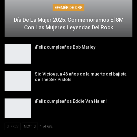
EFEMÉRIDE QRP
Día De La Mujer 2025: Conmemoramos El 8M
Con Las Mujeres Leyendas Del Rock
¡Feliz cumpleaños Bob Marley!
Sid Vicious, a 46 años de la muerte del bajista
de The Sex Pistols
¡Feliz cumpleaños Eddie Van Halen!
PREV
NEXT
1 of 682