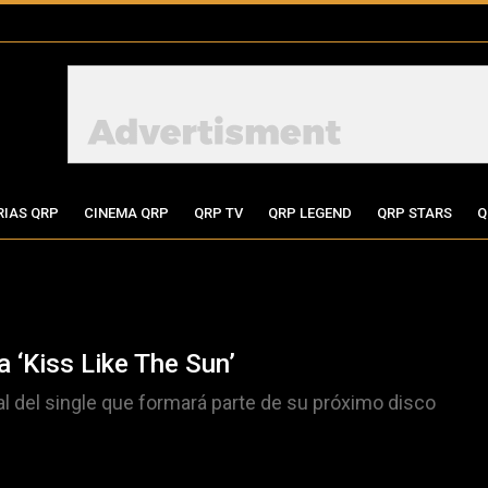
RIAS QRP
CINEMA QRP
QRP TV
QRP LEGEND
QRP STARS
Q
 ‘Kiss Like The Sun’
ual del single que formará parte de su próximo disco