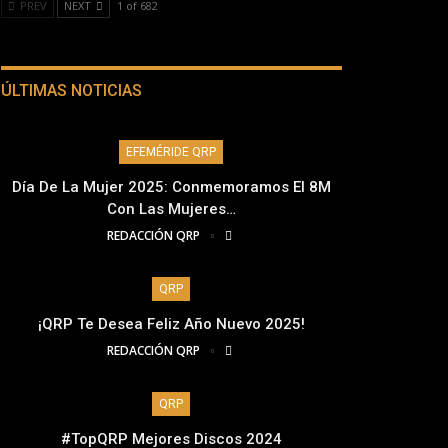
PREV
NEXT
1 of 682
ÚLTIMAS NOTICIAS
EFEMÉRIDE QRP
Día De La Mujer 2025: Conmemoramos El 8M
Con Las Mujeres…
REDACCIÓN QRP
QRP
¡QRP Te Desea Feliz Año Nuevo 2025!
REDACCIÓN QRP
QRP
#TopQRP Mejores Discos 2024