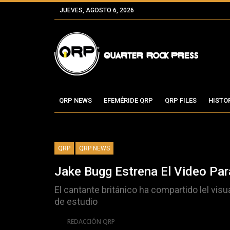
JUEVES, AGOSTO 6, 2026
QRP NEWS
EFEMÉRIDE QRP
QRP FILES
HISTO
QRP
QRP NEWS
Jake Bugg Estrena El Video Para
El cantante británico ha compartido lel vis
de estudio
Por
REDACCIÓN QRP