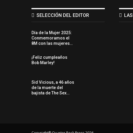
SELECCIÓN DEL EDITOR
LAS
Día de la Mujer 2025:
Conmemoramos el
8M con las mujeres…
¡Feliz cumpleaños
Bob Marley!
Sid Vicious, a 46 años
de la muerte del
bajista de The Sex…
Copyright® Quarter Rock Press 2026