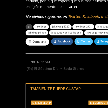
estudio, por lo que espera que sus fans asimilen 
en algún momento de su carrera.
No olvides seguirnos en
Twitter
,
Facebook
,
Ins
jake bugg
jake bugg 2020
jake bugg 2021
jake bug
jake bugg disco
jake bugg kiss like the sun
jake bugg nueva c
Compartir
Facebook
Twitter
Tele
NOTA PREVIA
‘(En) El Séptimo Día’ – Soda Stereo
TAMBIÉN TE PUEDE GUSTAR
EFEMÉRIDE QRP
EFEMÉRIDE QR