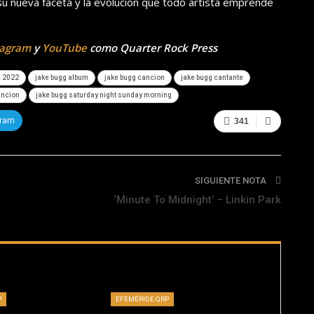
su nueva faceta y la evolución que todo artista emprende
tagram
y
YouTube
como Quarter Rock Press
g 2022
jake bugg album
jake bugg cancion
jake bugg cantante
ancion
jake bugg saturday night sunday morning
gram
341
SIGUIENTE NOTA
‘Minute To Midnight’ – Linkin Park
P
EFEMÉRIDE QRP