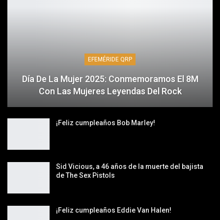
EFEMÉRIDE QRP
Día De La Mujer 2025: Conmemoramos El 8M
Con Las Mujeres Leyendas Del Rock
¡Feliz cumpleaños Bob Marley!
Sid Vicious, a 46 años de la muerte del bajista
de The Sex Pistols
¡Feliz cumpleaños Eddie Van Halen!