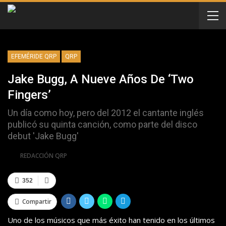
EFEMÉRIDE QRP
QRP
Jake Bugg, A Nueve Años De ‘Two
Fingers’
Un día como hoy, pero del 2012 el cantante inglés
publicó su quinta canción, como parte del disco
debut 'Jake Bugg'
Por
REDACCIÓN QRP
352
Compartir
Uno de los músicos que más éxito han tenido en los últimos