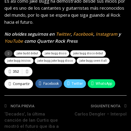
Es así como Jake Bugg ha demostrado desde sus inicios por
qué es uno de los cantantes y guitarristas más reconocidos
del mundo, por lo que se espera que siga guiando al Rock
hacia el futuro.
No olvides seguirnos en
Twitter
,
Facebook
,
Instagram
y
YouTube
como Quarter Rock Press
jake budd debut
jake bugg disco
jake bugg disco debut
jake bugg inicios
jake bugg jake bugg disco
jake bugg seen it all
352
Compartir
Facebook
Twitter
WhatsApp
Telegram
NOTA PREVIA
SIGUIENTE NOTA
‘Decades’, la última
Carlos Dengler – Interpol
canción de Ian Curtis que
mostró el futuro que iba a