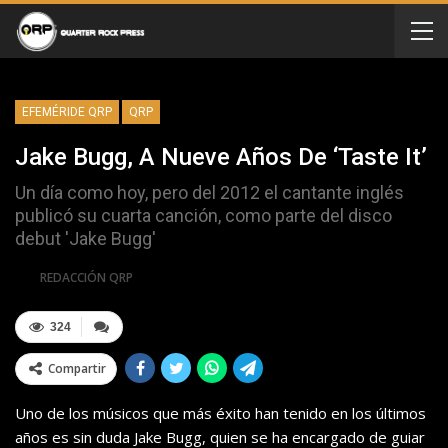
EFEMÉRIDE QRP
QRP
Jake Bugg, A Nueve Años De ‘Taste It’
Un día como hoy, pero del 2012 el cantante inglés
publicó su cuarta canción, como parte del disco
debut 'Jake Bugg'
Por
REDACCIÓN QRP
324
Compartir
Uno de los músicos que más éxito han tenido en los últimos
años es sin duda Jake Bugg, quien se ha encargado de guiar