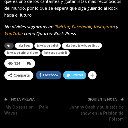
qué es uno de los cantantes y guitarristas más reconocidos
del mundo, por lo que se espera que siga guiando al Rock
hacia el futuro.
No olvides seguirnos en
Twitter
,
Facebook
,
Instagram
y
YouTube
como Quarter Rock Press
jake bugg
jake bugg debut
jake bugg jake bugg disco
jake bugg primer disco
jake bugg taste it
324
Compartir
Facebook
Twitter
NOTA PREVIA
SIGUIENTE NOTA
‘My Obsession’ – Pale
Johnny Cash y su histórico
Waves
show en la Prisión de
Folsom