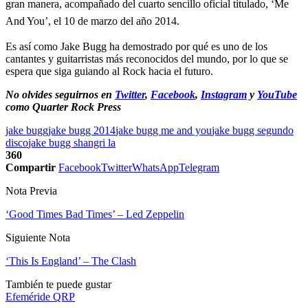
gran manera, acompañado del cuarto sencillo oficial titulado, ‘Me
And You’, el 10 de marzo del año 2014.
Es así como Jake Bugg ha demostrado por qué es uno de los
cantantes y guitarristas más reconocidos del mundo, por lo que se
espera que siga guiando al Rock hacia el futuro.
No olvides seguirnos en
Twitter
,
Facebook
,
Instagram
y
YouTube
como Quarter Rock Press
jake bugg
jake bugg 2014
jake bugg me and you
jake bugg segundo
disco
jake bugg shangri la
360
Compartir
Facebook
Twitter
WhatsApp
Telegram
Nota Previa
‘Good Times Bad Times’ – Led Zeppelin
Siguiente Nota
‘This Is England’ – The Clash
También te puede gustar
Efeméride QRP