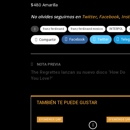
$480 Amarilla
No olvides seguirnos en
Twitter
,
Facebook
,
Ins
franz ferdinand
franz ferdinand mexico
INTERPOL
Compartir
Facebook
Twitter
Tele
NOTA PREVIA
The Regrettes lanzan su nuevo disco ‘How Do
You Love?’
TAMBIÉN TE PUEDE GUSTAR
EFEMÉRIDE QRP
EFEMÉRIDE QR