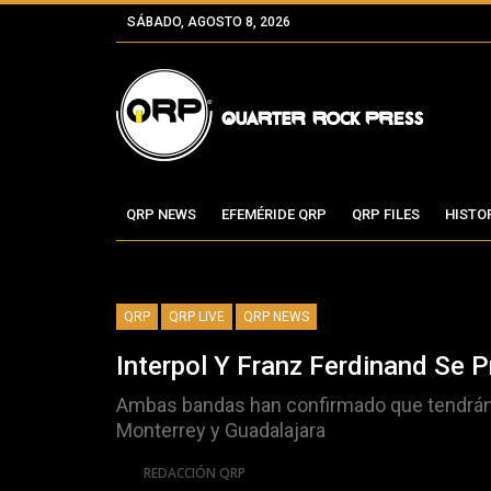
SÁBADO, AGOSTO 8, 2026
QRP NEWS
EFEMÉRIDE QRP
QRP FILES
HISTO
QRP
QRP LIVE
QRP NEWS
Interpol Y Franz Ferdinand Se 
Ambas bandas han confirmado que tendrá
Monterrey y Guadalajara
Por
REDACCIÓN QRP