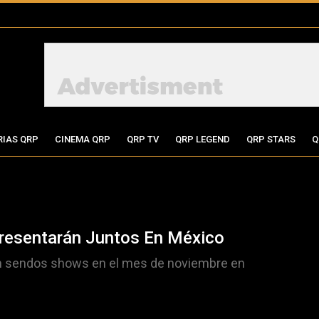
RIAS QRP
CINEMA QRP
QRP TV
QRP LEGEND
QRP STARS
Q
Presentarán Juntos En México
n sendos shows en el mes de noviembre en