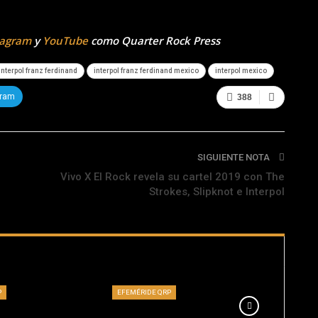
tagram
y
YouTube
como Quarter Rock Press
interpol franz ferdinand
interpol franz ferdinand mexico
interpol mexico
gram
388
SIGUIENTE NOTA
Vivo X El Rock revela su cartel 2019 con The
Strokes, Slipknot e Interpol
P
EFEMÉRIDE QRP