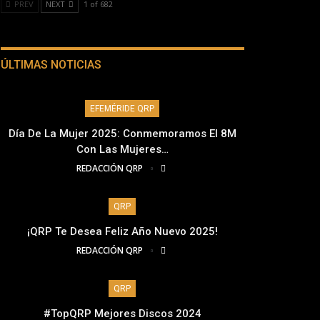
PREV
NEXT
1 of 682
ÚLTIMAS NOTICIAS
EFEMÉRIDE QRP
Día De La Mujer 2025: Conmemoramos El 8M
Con Las Mujeres…
REDACCIÓN QRP
QRP
¡QRP Te Desea Feliz Año Nuevo 2025!
REDACCIÓN QRP
QRP
#TopQRP Mejores Discos 2024