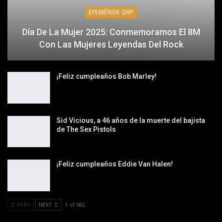
EFEMÉRIDE QRP
Día De La Mujer 2025: Conmemoramos El 8M
Con Las Mujeres Leyendas Del Rock
¡Feliz cumpleaños Bob Marley!
Sid Vicious, a 46 años de la muerte del bajista
de The Sex Pistols
¡Feliz cumpleaños Eddie Van Halen!
PREV
NEXT
1 of 682