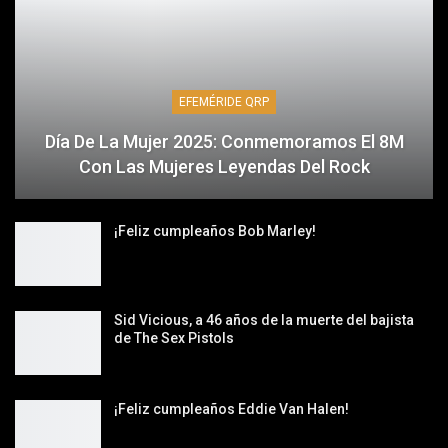
EFEMÉRIDE QRP
Día De La Mujer 2025: Conmemoramos El 8M
Con Las Mujeres Leyendas Del Rock
¡Feliz cumpleaños Bob Marley!
Sid Vicious, a 46 años de la muerte del bajista
de The Sex Pistols
¡Feliz cumpleaños Eddie Van Halen!