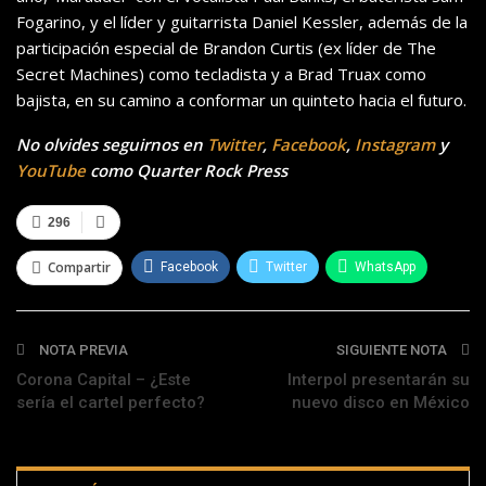
Fogarino, y el líder y guitarrista Daniel Kessler, además de la
participación especial de Brandon Curtis (ex líder de The
Secret Machines) como tecladista y a Brad Truax como
bajista, en su camino a conformar un quinteto hacia el futuro.
No olvides seguirnos en
Twitter
,
Facebook
,
Instagram
y
YouTube
como Quarter Rock Press
296
Compartir
Facebook
Twitter
WhatsApp
Telegram
NOTA PREVIA
SIGUIENTE NOTA
Corona Capital – ¿Este
Interpol presentarán su
sería el cartel perfecto?
nuevo disco en México