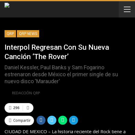
QRP
QRP NEWS
Interpol Regresan Con Su Nueva
Canción ‘The Rover’
Daniel Kessler, Paul Banks y Sam Fogarino
estrenaron desde México el primer single de su
nuevo disco 'Marauder'
Por
REDACCIÓN QRP
296
Compartir
CIUDAD DE MEXICO – La historia reciente del Rock tiene a