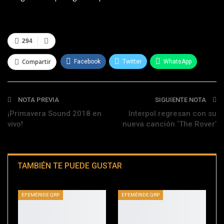
294
Compartir
Facebook
Twitter
WhatsApp
Telegram
NOTA PREVIA
SIGUIENTE NOTA
¡Primavera Sound 2018 en
Interpol regresan con su
vivo!
nueva canción ‘The Rover’
TAMBIÉN TE PUEDE GUSTAR
EFEMÉRIDE QRP
EFEMÉRIDE QRP