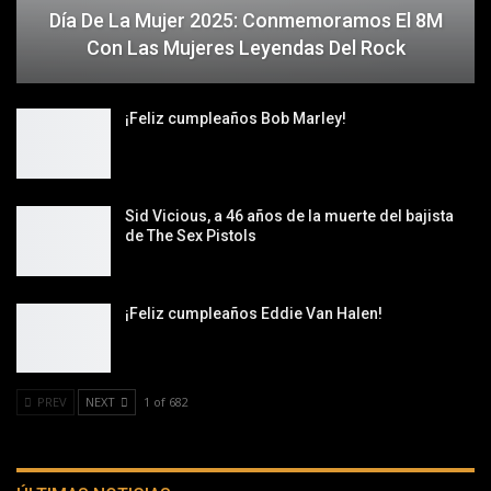
Día De La Mujer 2025: Conmemoramos El 8M
Con Las Mujeres Leyendas Del Rock
¡Feliz cumpleaños Bob Marley!
Sid Vicious, a 46 años de la muerte del bajista
de The Sex Pistols
¡Feliz cumpleaños Eddie Van Halen!
PREV
NEXT
1 of 682