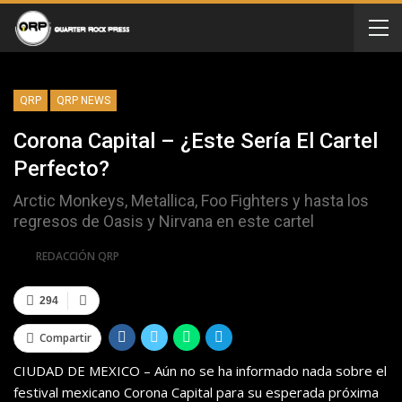
QRP
QRP NEWS
Corona Capital – ¿Este Sería El Cartel
Perfecto?
Arctic Monkeys, Metallica, Foo Fighters y hasta los
regresos de Oasis y Nirvana en este cartel
Por
REDACCIÓN QRP
294
Compartir
CIUDAD DE MEXICO – Aún no se ha informado nada sobre el
festival mexicano Corona Capital para su esperada próxima