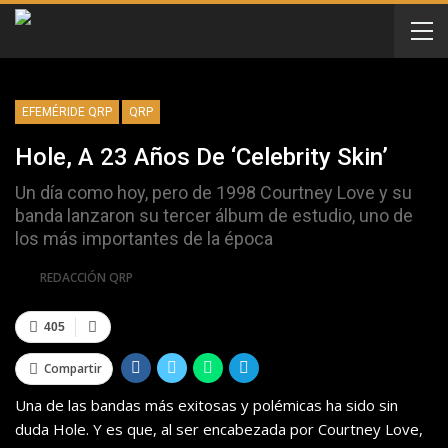
EFEMÉRIDE QRP
QRP
Hole, A 23 Años De ‘Celebrity Skin’
Un día como hoy, pero de 1998 Courtney Love y su
banda lanzaron su tercer álbum de estudio, uno de
los más importantes de la época
Por
REDACCIÓN QRP
405
Compartir
Una de las bandas más exitosas y polémicas ha sido sin
duda Hole. Y es que, al ser encabezada por Courtney Love,