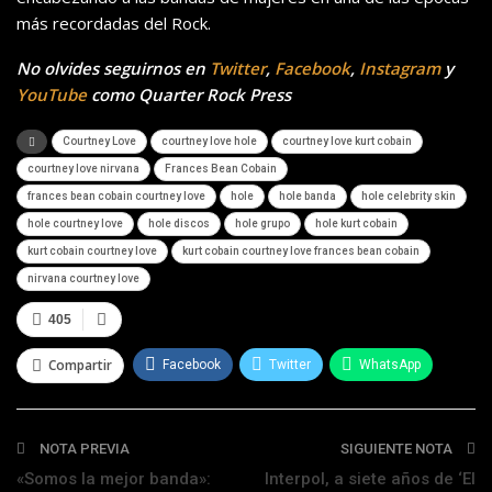
más recordadas del Rock.
No olvides seguirnos en
Twitter
,
Facebook
,
Instagram
y
YouTube
como Quarter Rock Press
Courtney Love
courtney love hole
courtney love kurt cobain
courtney love nirvana
Frances Bean Cobain
frances bean cobain courtney love
hole
hole banda
hole celebrity skin
hole courtney love
hole discos
hole grupo
hole kurt cobain
kurt cobain courtney love
kurt cobain courtney love frances bean cobain
nirvana courtney love
405
Compartir
Facebook
Twitter
WhatsApp
Telegram
NOTA PREVIA
SIGUIENTE NOTA
«Somos la mejor banda»:
Interpol, a siete años de ‘El