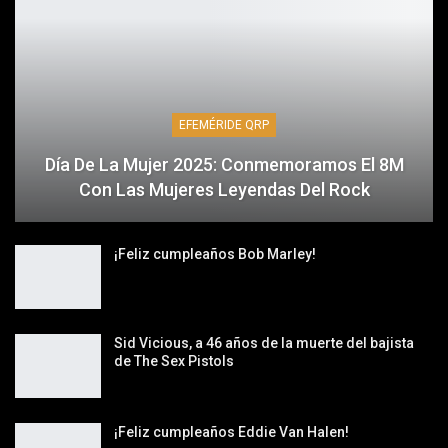
EFEMÉRIDE QRP
Día De La Mujer 2025: Conmemoramos El 8M
Con Las Mujeres Leyendas Del Rock
¡Feliz cumpleaños Bob Marley!
Sid Vicious, a 46 años de la muerte del bajista
de The Sex Pistols
¡Feliz cumpleaños Eddie Van Halen!