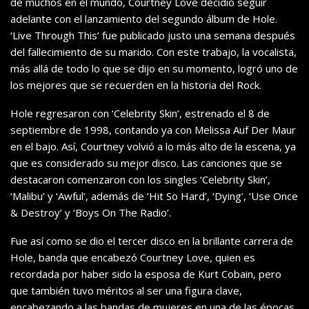
de muchos en el mundo, Courtney Love decidió seguir
adelante con el lanzamiento del segundo álbum de Hole.
‘Live Through This’ fue publicado justo una semana después
del fallecimiento de su marido. Con este trabajo, la vocalista,
más allá de todo lo que se dijo en su momento, logró uno de
los mejores que se recuerden en la historia del Rock.
Hole regresaron c
on ‘Celebrity Skin’, estrenado el 8 de
septiembre de 1998, contando ya con Melissa Auf Der Maur
en el bajo. Así, Courtney volvió a lo más alto de la escena, ya
que es considerado su mejor disco. Las canciones que se
destacaron comenzaron con los singles ‘Celebrity Skin’,
‘Malibu’ y ‘Awful’, además de ‘Hit So Hard’, ‘Dying’, ‘Use Once
& Destroy’ y ‘Boys On The Radio’.
Fue así como se dio el tercer disco en la brillante carrera de
Hole, banda que encabezó Courtney Love, quien es
recordada por haber sido la esposa de Kurt Cobain, pero
que también tuvo méritos al ser una figura clave,
encabezando a las bandas de mujeres en una de las épocas