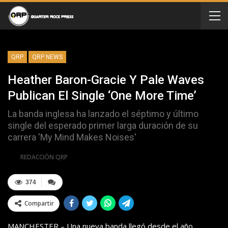
QRP
QRP NEWS
Heather Baron-Gracie Y Pale Waves
Publican El Single ‘One More Time’
La banda inglesa ha lanzado el séptimo y último
single del esperado primer larga duración de su
carrera 'My Mind Makes Noises'
Por
REDACCIÓN QRP
374
Compartir
MANCHESTER – Una nueva banda llegó desde el año