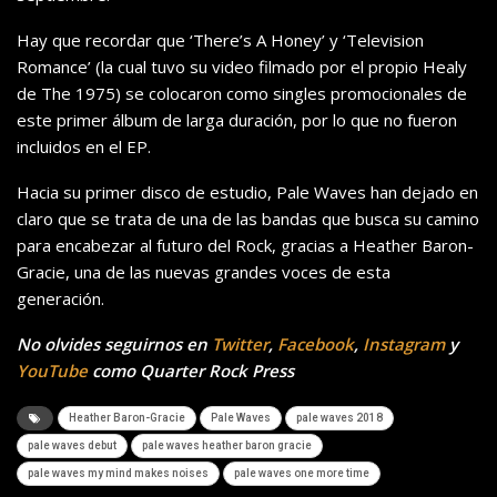
Hay que recordar que ‘There’s A Honey’ y ‘Television
Romance’ (la cual tuvo su video filmado por el propio Healy
de The 1975) se colocaron como singles promocionales de
este primer álbum de larga duración, por lo que no fueron
incluidos en el EP.
Hacia su primer disco de estudio, Pale Waves han dejado en
claro que se trata de una de las bandas que busca su camino
para encabezar al futuro del Rock, gracias a Heather Baron-
Gracie, una de las nuevas grandes voces de esta
generación.
No olvides seguirnos en
Twitter
,
Facebook
,
Instagram
y
YouTube
como Quarter Rock Press
Heather Baron-Gracie
Pale Waves
pale waves 2018
pale waves debut
pale waves heather baron gracie
pale waves my mind makes noises
pale waves one more time