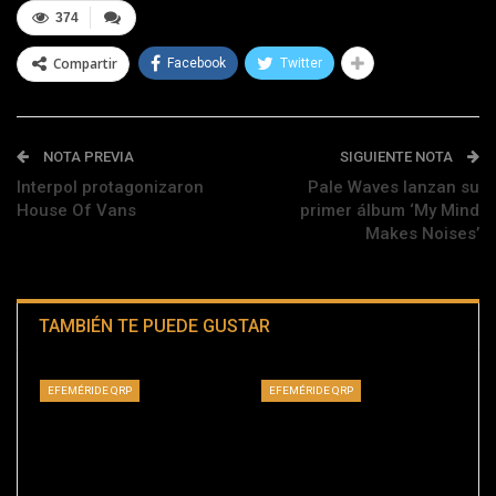
374
Compartir
Facebook
Twitter
NOTA PREVIA
SIGUIENTE NOTA
Interpol protagonizaron
Pale Waves lanzan su
House Of Vans
primer álbum ‘My Mind
Makes Noises’
TAMBIÉN TE PUEDE GUSTAR
EFEMÉRIDE QRP
EFEMÉRIDE QRP