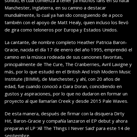
sonido, el cual comienza a tener ya muchos fans en su natal
Manchester, Inglaterra, en su camino a destacar
mundialmente, lo cual ya han ido consiguiendo de a poco
también con el apoyo de Matt Healy, quien incluso los llevó
de gira como teloneros por Europa y Estados Unidos.
La cantante, de nombre completo Heather Patricia Baron-
Gracie, nacida el día 17 de enero del año 1995, emprendió el
camino en la música rodeada de sus canciones favoritas,
principalmente de The Cure, The Cranberries, Avril Lavigne y
más, por lo que estudió en el British And Irish Modern Music
Institute (BIMM), de Manchester, y ahí, con 20 años de
edad, fue cuando conoció a Ciara Doran, coincidiendo en
gustos y aspiraciones, por lo que no dudaron en formar un
proyecto al que llamarían Creek y desde 2015 Pale Waves.
De esta manera, después de firmar con la disquera Dirty
Hit, Baron-Gracie y compañía lanzaron el EP debut y ahora
preparan el LP ‘All The Things I Never Said’ para este 14 de
septiembre.