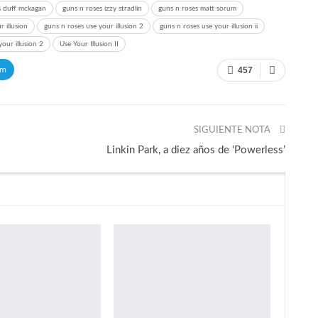
s duff mckagan
guns n roses izzy stradlin
guns n roses matt sorum
 illusion
guns n roses use your illusion 2
guns n roses use your illusion ii
your illusion 2
Use Your Illusion II
am
457
SIGUIENTE NOTA
Linkin Park, a diez años de ‘Powerless’