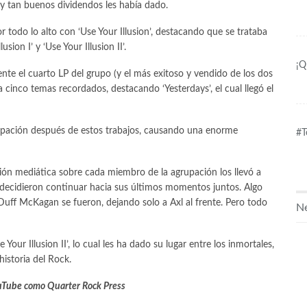
y tan buenos dividendos les había dado.
todo lo alto con ‘Use Your Illusion’, destacando que se trataba
ion I’ y ‘Use Your Illusion II’.
¡Q
mente el cuarto LP del grupo (y el más exitoso y vendido de los dos
 a cinco temas recordados, destacando ‘Yesterdays’, el cual llegó el
rupación después de estos trabajos, causando una enorme
#T
nción mediática sobre cada miembro de la agrupación los llevó a
 decidieron continuar hacia sus últimos momentos juntos. Algo
uff McKagan se fueron, dejando solo a Axl al frente. Pero todo
Ne
Your Illusion II’, lo cual les ha dado su lugar entre los inmortales,
historia del Rock.
uTube
como Quarter Rock Press