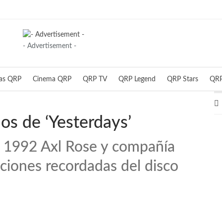
- Advertisement -
ias QRP
Cinema QRP
QRP TV
QRP Legend
QRP Stars
QRP
os de ‘Yesterdays’
 1992 Axl Rose y compañía
ciones recordadas del disco