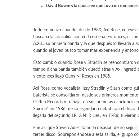
David Bowie y la época en que tuvo un romance c
Todo comenzó cuando, desde 1980, Axl Rose, en ese en
buscaba la consolidación en la escena. Entonces, el cant
A.X.L., su primera banda y la que después lo llevaría a
cuando el joven buscó tomar más experiencia y entonces
Esto cambió cuando Rose y Stradlin se reencontraron 
tempo dicha banda también quedó atrás y Axl ingres
y entonces llegó Guns N’ Roses en 1985.
Axl Rose, como vocalista, Izzy Stradlin y Slash como g
baterista se consolidaron desde sus primeros momentos y
Geffen Records y trabajar en sus primeras canciones en 
Suicide’, en 1986; de su legendario debut con el disco 
llegada del segundo LP ‘G N’ R Lies’, en 1988; tuvieron 
Fue así que Steven Adler tomó la decisión de no seguir
tercer disco. Sobreponiéndose a esta salida, el grupo 