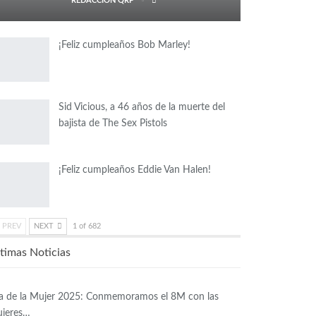
REDACCIÓN QRP
¡Feliz cumpleaños Bob Marley!
Sid Vicious, a 46 años de la muerte del
bajista de The Sex Pistols
¡Feliz cumpleaños Eddie Van Halen!
PREV
NEXT
1 of 682
timas Noticias
a de la Mujer 2025: Conmemoramos el 8M con las
jeres…