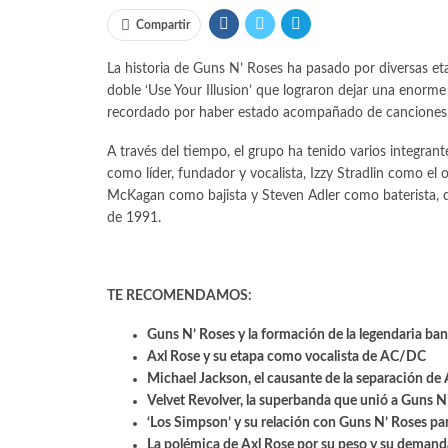
Compartir
La historia de Guns N’ Roses ha pasado por diversas eta
doble ‘Use Your Illusion’ que lograron dejar una enorme h
recordado por haber estado acompañado de canciones 
A través del tiempo, el grupo ha tenido varios integrant
como líder, fundador y vocalista, Izzy Stradlin como el 
McKagan como bajista y Steven Adler como baterista, q
de 1991.
TE RECOMENDAMOS:
Guns N’ Roses y la formación de la legendaria ba
Axl Rose y su etapa como vocalista de AC/DC
Michael Jackson, el causante de la separación de
Velvet Revolver, la superbanda que unió a Guns N
‘Los Simpson’ y su relación con Guns N’ Roses pa
La polémica de Axl Rose por su peso y su demand