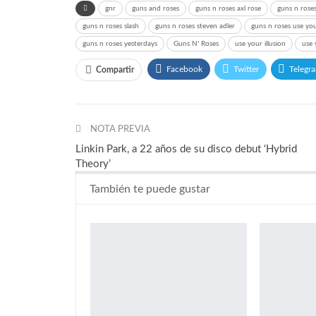
gnr
guns and roses
guns n roses axl rose
guns n rose
guns n roses slash
guns n roses steven adler
guns n roses use your
guns n roses yesterdays
Guns N' Roses
use your illusion
use 
Facebook
Twitter
Telegr
Compartir
NOTA PREVIA
Linkin Park, a 22 años de su disco debut ‘Hybrid
Theory’
También te puede gustar