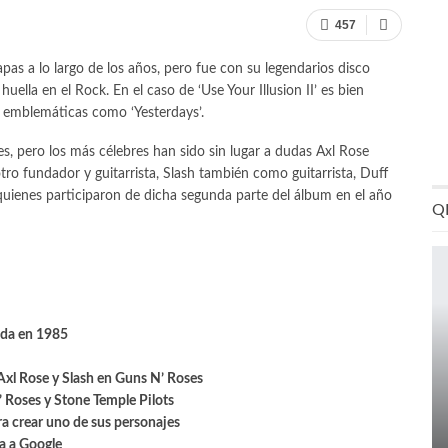
457
pas a lo largo de los años, pero fue con su legendarios disco
uella en el Rock. En el caso de ‘Use Your Illusion II’ es bien
emblemáticas como ‘Yesterdays’.
es, pero los más célebres han sido sin lugar a dudas Axl Rose
otro fundador y guitarrista, Slash también como guitarrista, Duff
uienes participaron de dicha segunda parte del álbum en el año
Q
nda en 1985
 Axl Rose y Slash en Guns N’ Roses
’ Roses y Stone Temple Pilots
ra crear uno de sus personajes
a a Google