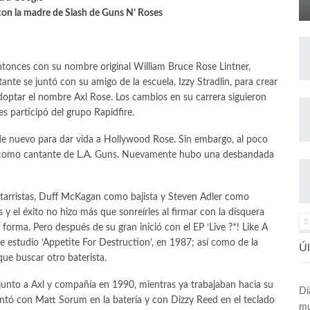
on la madre de Slash de Guns N’ Roses
tonces con su nombre original William Bruce Rose Lintner,
ante se juntó con su amigo de la escuela, Izzy Stradlin, para crear
 adoptar el nombre Axl Rose. Los cambios en su carrera siguieron
 participó del grupo Rapidfire.
de nuevo para dar vida a Hollywood Rose. Sin embargo, al poco
ó como cantante de L.A. Guns. Nuevamente hubo una desbandada
uitarristas, Duff McKagan como bajista y Steven Adler como
 el éxito no hizo más que sonreírles al firmar con la disquera
forma. Pero después de su gran inició con el EP ‘Live ?*! Like A
de estudio ‘Appetite For Destruction’, en 1987; así como de la
Úl
que buscar otro baterista.
 junto a Axl y compañía en 1990, mientras ya trabajaban hacia su
Dí
contó con Matt Sorum en la batería y con Dizzy Reed en el teclado
mu