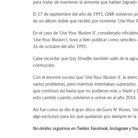
para tratar de mantener la armonía que habían logrado 
El 17 de septiembre del año de 1991, GNR volvieron por 
de un álbum doble que recibió por nombres ‘Use Your Illus
En el caso de ‘Use Your Illusion II’, considerado oficial
‘Use Your Illusion’), tuvo a bien publicar como sencillos
26 de octubre del año 1992.
Cabe recordar que Izzy Stradlin también salió de la ag
conmoción.
Con el enorme suceso que ‘Use Your Illusion II’, la ate
varios problemas, pero mientras intentaban superarlos,
que continuó así hasta que no pudieron más y Slash y D
esto cambió cuando volvieron a unirse en el año 2016.
Así fue como se dio el gran disco de Guns N’ Roses, ‘Use 
algo exclusivo para los que quedarán por siempre en la 
No olvides seguirnos en
Twitter
,
Facebook
,
Instagram
y
Yo