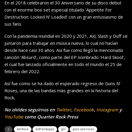
En el 2018 celebraron el 30 Aniversario de su disco debut
con el enorme box set especial titulado ‘Appetite For
Destruction: Locked N’ Loaded’ con un gran entusiasmo de
sus fans.
Con la pandemia mundial en 2020 y 2021, Axl, Slash y Duff se
juntaron para trabajar en música nueva, lo cual no hacían
desde hace casi 30 años. Así fue como llegó la mencionada
canción ‘Absurd’, como parte del EP nombrado ‘Hard Skool’,
el cual fue lanzado oficialmente en todo el mundo el 25 de
febrero del 2022.
Así fue como se ha dado el esperado regreso de Guns N’
Roses, una de las bandas más grandes en la historia del
Rock.
No olvides seguirnos en
Twitter
,
Facebook
,
Instagram
y
YouTube
como Quarter Rock Press
Axl Rose
duff mckagan
gnr
guns and roses