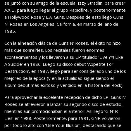
se juntó con su amigo de la escuela, Izzy Stradlin, para crear
A.X.L., para luego llegar al grupo Rapidfire, y posteriormente
a Hollywood Rose y L.A. Guns. Después de esto llegó Guns
N’ Roses en Los Angeles, California, en marzo del año de
1985.
Con la alineación clásica de Guns N’ Roses, el éxito no hizo
más que sonreírles. Los recitales fueron enormes
acontecimientos y los llevaron a su EP titulado ‘Live ?*! Like
A Suicide’ en 1986. Luego su disco debut ‘Appetite For
Destruction’, en 1987, llegó para ser considerado uno de los
mejores de la época (y en la actualidad sigue siendo el
álbum debut más exitoso y vendido en la historia del Rock).
Para aprovechar la excelente recepción de dicho LP, Guns N’
Roses se atrevieron a lanzar su segundo disco de estudio,
mientras aún promocionaban el anterior. Así llegó ‘G N’ R
Lies’ en 1988. Posteriormente, para 1991, GNR volvieron
por todo lo alto con ‘Use Your Illusion’, destacando que se