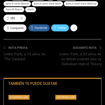
guns n roses absurd
guns n roses hard skool
guns n roses hard skool ep
Guns N' Roses
slash
391
Compartir
Facebook
Twitter
NOTA PREVIA
SIGUIENTE NOTA
Linkin Park, a 12 años de
Linkin Park, a 23 años de
‘The Catalyst’
su debut cuando aún se
llamaban Hybrid Theory
TAMBIÉN TE PUEDE GUSTAR
EFEMÉRIDE QRP
EFEMÉRIDE QRP