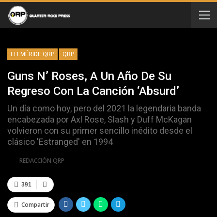
EFEMÉRIDE QRP
QRP
Guns N’ Roses, A Un Año De Su
Regreso Con La Canción ‘Absurd’
Un día como hoy, pero del 2021 la legendaria banda
encabezada por Axl Rose, Slash y Duff McKagan
volvieron con su primer sencillo inédito desde el
clásico 'Estranged' en 1994
Por
REDACCIÓN QRP
391
Compartir