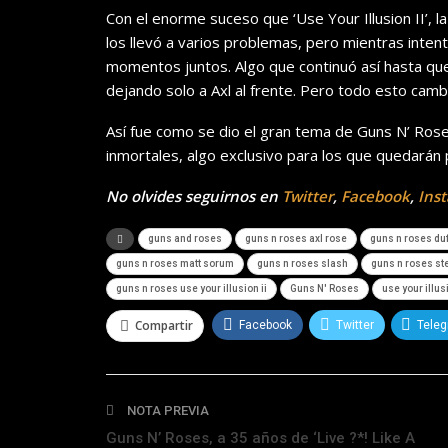
Con el enorme suceso que ‘Use Your Illusion II’, 
los llevó a varios problemas, pero mientras inten
momentos juntos. Algo que continuó así hasta qu
dejando solo a Axl al frente. Pero todo esto camb
Así fue como se dio el gran tema de Guns N’ Roses,
inmortales, algo exclusivo para los que quedarán p
No olvides seguirnos en
Twitter
,
Facebook
,
Ins
guns and roses
guns n roses axl rose
guns n roses du
guns n roses matt sorum
guns n roses slash
guns n roses st
guns n roses use your illusion ii
Guns N' Roses
use your illus
Compartir
Facebook
Twitter
Tele
NOTA PREVIA
Guns N’ Roses, a 35 años de ‘Live ?*! Like A