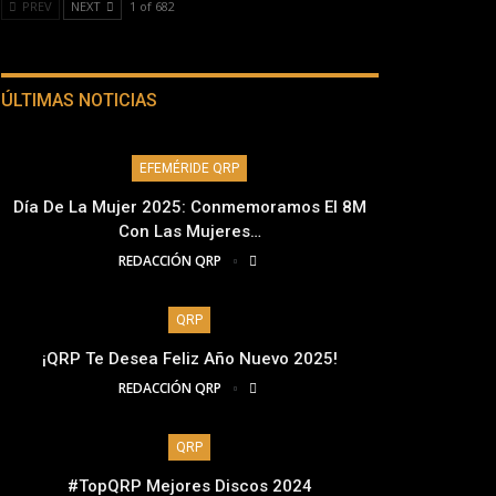
PREV
NEXT
1 of 682
ÚLTIMAS NOTICIAS
EFEMÉRIDE QRP
Día De La Mujer 2025: Conmemoramos El 8M
Con Las Mujeres…
REDACCIÓN QRP
QRP
¡QRP Te Desea Feliz Año Nuevo 2025!
REDACCIÓN QRP
QRP
#TopQRP Mejores Discos 2024