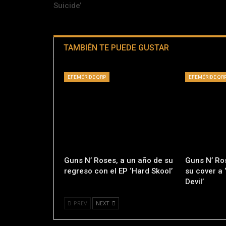
Suicide’
TAMBIÉN TE PUEDE GUSTAR
EFEMÉRIDE QRP
EFEMÉRIDE QR
Guns N’ Roses, a un año de su
Guns N’ Ro
regreso con el EP ‘Hard Skool’
su cover a
Devil’
PREV
NEXT