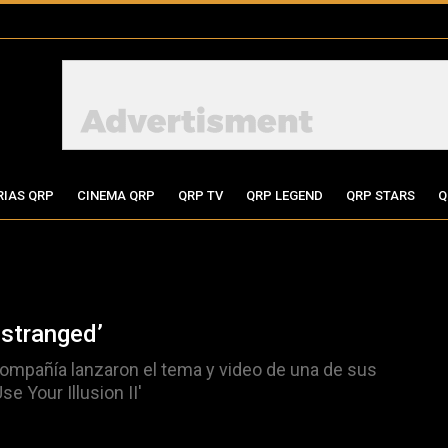
RIAS QRP
CINEMA QRP
QRP TV
QRP LEGEND
QRP STARS
Q
Estranged’
compañía lanzaron el tema y video de una de sus
e Your Illusion II'