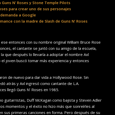
a Guns N’ Roses y Stone Temple Pilots
Roses para crear uno de sus personajes
su demanda a Google
omance con la madre de Slash de Guns N’ Roses
ese entonces con su nombre original William Bruce Rose
tonces, el cantante se juntó con su amigo de la escuela,
y la que después lo llevaría a adoptar el nombre Axl
o el joven buscó tomar más experiencia y entonces
aron de nuevo para dar vida a Hollywood Rose. Sin
ó atrás y Axl ingresó como cantante de L.A.
es llegó Guns N’ Roses en 1985.
omo guitarristas, Duff McKagan como bajista y Steven Adler
os momentos y el éxito no hizo más que sonreírles al
 en sus primeras canciones en forma. Pero después de su