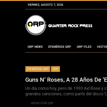
VIERNES, AGOSTO 7, 2026
QRP NEWS
EFEMÉRIDE QRP
QRP FILES
HISTO
EFEMÉRIDE QRP
QRP
Guns N’ Roses, A 28 Años De ‘
Un día como hoy, pero de 1993 Axl Rose y 
grandes canciones, como parte del disco 'Us
Por
REDACCIÓN QRP