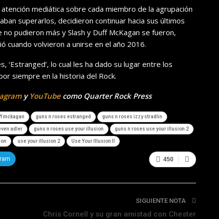
la atención mediática sobre cada miembro de la agrupación
taban superarlos, decidieron continuar hacia sus últimos
e no pudieron más y Slash y Duff McKagan se fueron,
ió cuando volvieron a unirse en el año 2016.
 ‘Estranged’, lo cual les ha dado su lugar entre los
or siempre en la historia del Rock.
tagram
y
YouTube
como Quarter Rock Press
ff mckagan
guns n roses estranged
guns n roses izzy stradlin
even adler
guns n roses use your illusion
guns n roses use your illusion 2
ion
use your illusion 2
Use Your Illusion II
gram
450
SIGUIENTE NOTA
Chris Cornell y su gran amistad con Chester