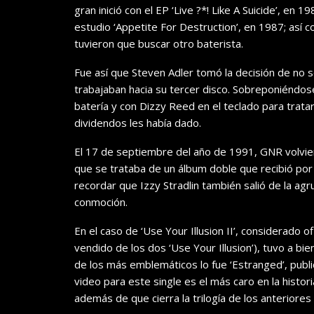
gran inició con el EP ‘Live ?*! Like A Suicide’, en 
estudio ‘Appetite For Destruction’, en 1987; así c
tuvieron que buscar otro baterista.
Fue así que Steven Adler tomó la decisión de no s
trabajaban hacia su tercer disco. Sobreponiéndose
batería y con Dizzy Reed en el teclado para trat
dividendos les había dado.
El 17 de septiembre del año de 1991, GNR volviero
que se trataba de un álbum doble que recibió por n
recordar que Izzy Stradlin también salió de la a
conmoción.
En el caso de ‘Use Your Illusion II’, considerado o
vendido de los dos ‘Use Your Illusion’), tuvo a bi
de los más emblemáticos lo fue ‘Estranged’, publ
video para este single es el más caro en la histo
además de que cierra la trilogía de los anteriores 