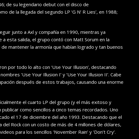
1986; de su legendario debut con el disco de
omo de la llegada del segundo LP ‘G N’ R Lies’, en 1988;
eguir junto a Axl y compañía en 1990, mientras ya
 a esta salida, el grupo contó con Matt Sorum en la
ar de mantener la armonía que habían logrado y tan buenos
n por todo lo alto con ‘Use Your Illusion’, destacando
ombres ‘Use Your Illusion I’ y ‘Use Your Illusion II’. Cabe
grupación después de estos trabajos, causando una enorme
ficialmente el cuarto LP del grupo (y el más exitoso y
en publicar como sencillos a cinco temas recordados. Uno
icado el 17 de diciembre del año 1993. Destacando que el
ria del Rock con un costo de más de 4 millones de dólares,
videos para los sencillos ‘November Rain’ y ‘Don’t Cry’.