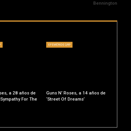
Bennington
P
EFEMÉRIDE QRP
ses, a 28 años de
Guns N’ Roses, a 14 años de
 ‘Sympathy For The
‘Street Of Dreams’