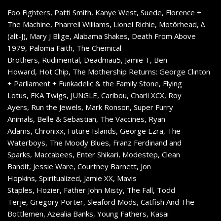
Foo Fighters, Patti Smith, Kanye West, Suede, Florence +
The Machine, Pharrell Williams, Lionel Richie, Motörhead, ∆
(alt-J), Mary J Blige, Alabama Shakes, Death From Above
1979, Paloma Faith, The Chemical
Brothers, Rudimental, Deadmau5, Jamie T, Ben
Howard, Hot Chip, The Mothership Returns: George Clinton
+ Parliament + Funkadelic & the Family Stone, Flying
Lotus, FKA Twigs, JUNGLE, Caribou, Charli XCX, Roy
Ayers, Run the Jewels, Mark Ronson, Super Furry
Animals, Belle & Sebastian, The Vaccines, Ryan
Adams, Chronixx, Future Islands, George Ezra, The
Waterboys, The Moody Blues, Franz Ferdinand and
Sparks, Maccabees, Enter Shikari, Modestep, Clean
Bandit, Jessie Ware, Courtney Barnett, Jon
Hopkins, Spiritualized, Jamie XX, Mavis
Staples, Hozier, Father John Misty, The Fall, Todd
Terje, Gregory Porter, Sleaford Mods, Catfish And The
Bottlemen, Azealia Banks, Young Fathers, Kasai