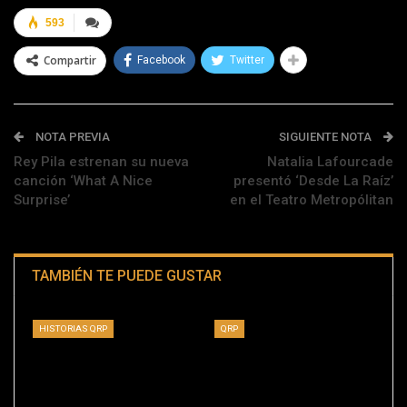
593
Compartir
Facebook
Twitter
NOTA PREVIA
SIGUIENTE NOTA
Rey Pila estrenan su nueva
Natalia Lafourcade
canción ‘What A Nice
presentó ‘Desde La Raíz’
Surprise’
en el Teatro Metropólitan
TAMBIÉN TE PUEDE GUSTAR
HISTORIAS QRP
QRP