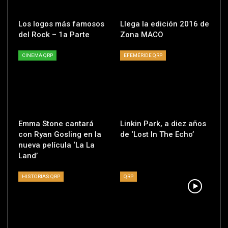
Los logos más famosos
Llega la edición 2016 de
del Rock – 1a Parte
Zona MACO
CINEMA QRP
EFEMÉRIDE QRP
Emma Stone cantará
Linkin Park, a diez años
con Ryan Gosling en la
de ‘Lost In The Echo’
nueva película ‘La La
Land’
HISTORIAS QRP
QRP