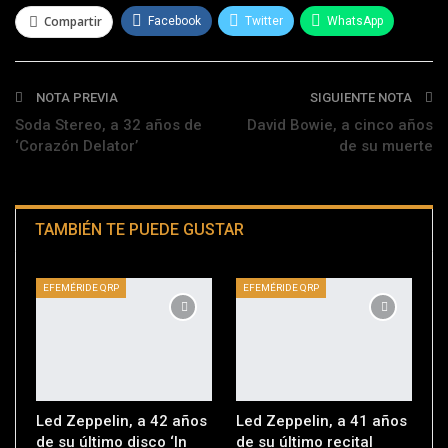
Compartir
Facebook
Twitter
WhatsApp
Telegram
NOTA PREVIA
SIGUIENTE NOTA
Soda Stereo, a 32 años de
David Bowie, a cinco años
‘Corazón Delator’
de su muerte
TAMBIÉN TE PUEDE GUSTAR
EFEMÉRIDE QRP
EFEMÉRIDE QRP
Led Zeppelin, a 42 años
Led Zeppelin, a 41 años
de su último disco ‘In
de su último recital