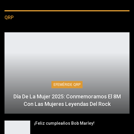
QRP
EFEMÉRIDE QRP
Día De La Mujer 2025: Conmemoramos El 8M
Con Las Mujeres Leyendas Del Rock
¡Feliz cumpleaños Bob Marley!