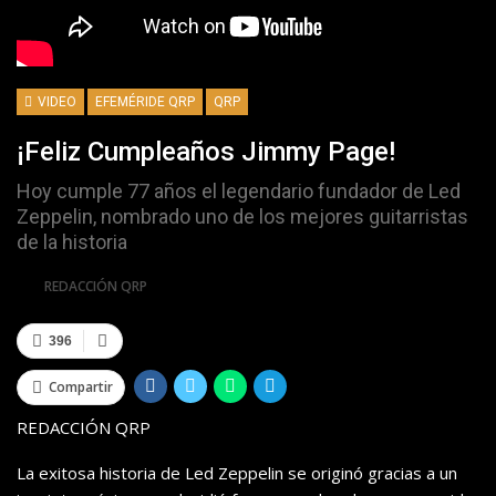
VIDEO
EFEMÉRIDE QRP
QRP
¡Feliz Cumpleaños Jimmy Page!
Hoy cumple 77 años el legendario fundador de Led
Zeppelin, nombrado uno de los mejores guitarristas
de la historia
Por
REDACCIÓN QRP
396
Compartir
REDACCIÓN QRP
La exitosa historia de Led Zeppelin se originó gracias a un