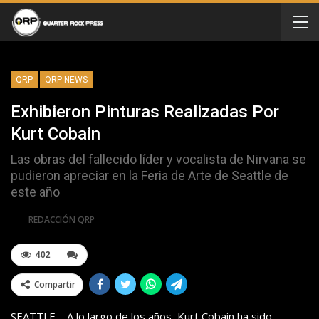
QRP
QRP NEWS
Exhibieron Pinturas Realizadas Por
Kurt Cobain
Las obras del fallecido líder y vocalista de Nirvana se
pudieron apreciar en la Feria de Arte de Seattle de
este año
Por
REDACCIÓN QRP
402
Compartir
SEATTLE – A lo largo de los años, Kurt Cobain ha sido