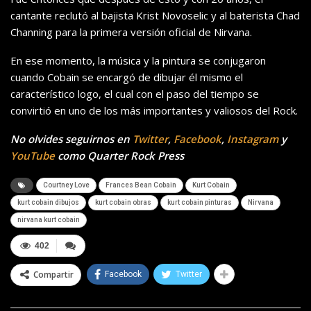
cantante reclutó al bajista Krist Novoselic y al baterista Chad
Channing para la primera versión oficial de Nirvana.
En ese momento, la música y la pintura se conjugaron
cuando Cobain se encargó de dibujar él mismo el
característico logo, el cual con el paso del tiempo se
convirtió en uno de los más importantes y valiosos del Rock.
No olvides seguirnos en
Twitter
,
Facebook
,
Instagram
y
YouTube
como Quarter Rock Press
Courtney Love
Frances Bean Cobain
Kurt Cobain
kurt cobain dibujos
kurt cobain obras
kurt cobain pinturas
Nirvana
nirvana kurt cobain
402
Compartir
Facebook
Twitter