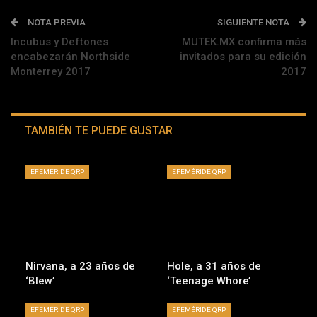
NOTA PREVIA
SIGUIENTE NOTA
Incubus y Deftones
MUTEK.MX confirma más
encabezarán Northside
invitados para su edición
Monterrey 2017
2017
TAMBIÉN TE PUEDE GUSTAR
EFEMÉRIDE QRP
EFEMÉRIDE QRP
Nirvana, a 23 años de
Hole, a 31 años de
‘Blew’
‘Teenage Whore’
EFEMÉRIDE QRP
EFEMÉRIDE QRP