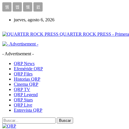
jueves, agosto 6, 2026
QUARTER ROCK PRESS - Primera Age
- Advertisement -
QRP News
Efeméride QRP
QRP Files
Historias QRP
Cinema QRP
QRP TV
QRP Legend
QRP Stars
QRP Live
Entrevista QRP