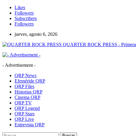
Likes
Followers
Subscribers
Followers
jueves, agosto 6, 2026
QUARTER ROCK PRESS - Primera Age
- Advertisement -
QRP News
Efeméride QRP
QRP Files
Historias QRP
Cinema QRP
QRP TV
QRP Legend
QRP Stars
QRP Live
Entrevista QRP