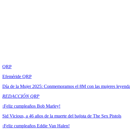
QRP
Efeméride QRP
Día de la Mujer 2025: Conmemoramos el 8M con las mujeres leyend
REDACCIÓN QRP
¡Feliz cumpleaños Bob Marley!
Sid Vicious, a 46 años de la muerte del bajista de The Sex Pistols
¡Feliz cumpleaños Eddie Van Halen!