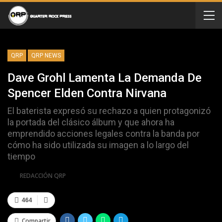
QRP
QRP NEWS
Dave Grohl Lamenta La Demanda De
Spencer Elden Contra Nirvana
El baterista expresó su rechazo a quien protagonizó
la portada del clásico álbum y que ahora ha
emprendido acciones legales contra la banda por
cómo ha sido utilizada su imagen a lo largo del
tiempo
Por
REDACCIÓN QRP
464
Compartir