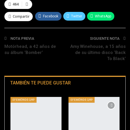
464
Compartir
Facebook
Twitter
WhatsApp
Telegram
NOTA PREVIA
SIGUIENTE NOTA
Motörhead, a 42 años de
Amy Winehouse, a 15 años
su álbum ‘Bomber’
de su último disco ‘Back
To Black’
TAMBIÉN TE PUEDE GUSTAR
EFEMÉRIDE QRP
EFEMÉRIDE QRP