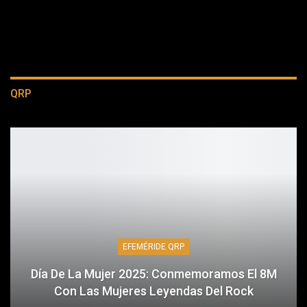
QRP
EFEMÉRIDE QRP
Día De La Mujer 2025: Conmemoramos El 8M
Con Las Mujeres Leyendas Del Rock