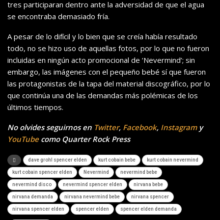
tres participaran dentro ante la adversidad de que el agua
se encontraba demasiado fría.
A pesar de lo difícil y lo bien que se creía había resultado
todo, no se hizo uso de aquellas fotos, por lo que no fueron
incluidas en ningún acto promocional de ‘Nevermind’; sin
embargo, las imágenes con el pequeño bebé sí que fueron
las protagonistas de la tapa del material discográfico, por lo
que continúa una de las demandas más polémicas de los
últimos tiempos.
No olvides seguirnos en
Twitter
,
Facebook
,
Instagram
y
YouTube
como Quarter Rock Press
dave grohl spencer elden
kurt cobain bebe
kurt cobain nevermind
kurt cobain spencer elden
Nevermind
nevermind bebe
nevermind disco
nevermind spencer elden
nirvana bebe
nirvana demanda
nirvana nevermind bebe
nirvana spencer
nirvana spencer elden
spencer elden
spencer elden demanda