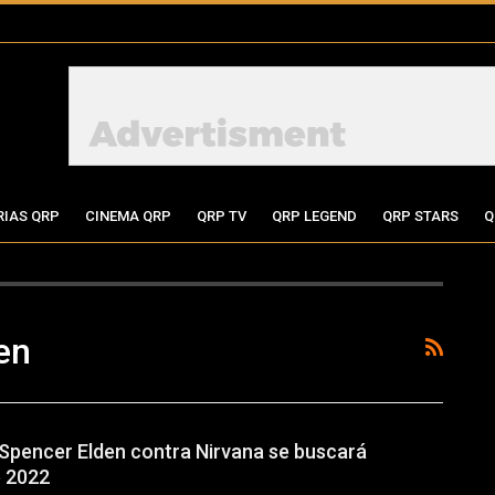
RIAS QRP
CINEMA QRP
QRP TV
QRP LEGEND
QRP STARS
Q
en
pencer Elden contra Nirvana se buscará
e 2022