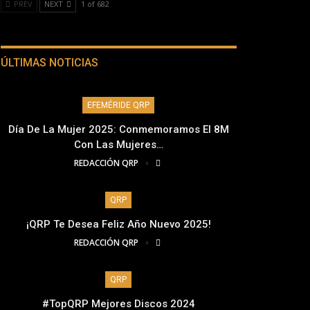
PREV
NEXT
1 of 682
ÚLTIMAS NOTICIAS
EFEMÉRIDE QRP
Día De La Mujer 2025: Conmemoramos El 8M
Con Las Mujeres…
REDACCIÓN QRP
QRP
¡QRP Te Desea Feliz Año Nuevo 2025!
REDACCIÓN QRP
QRP
#TopQRP Mejores Discos 2024