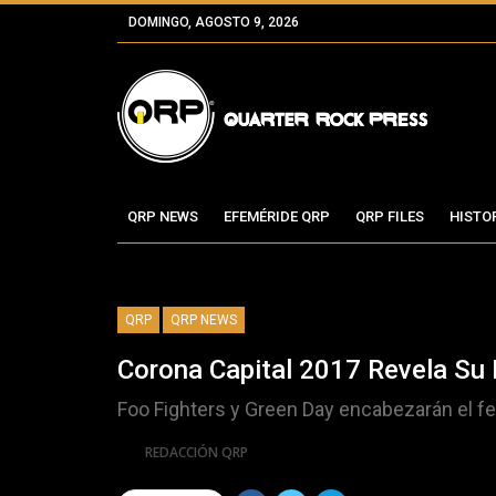
DOMINGO, AGOSTO 9, 2026
QRP NEWS
EFEMÉRIDE QRP
QRP FILES
HISTO
QRP
QRP NEWS
Corona Capital 2017 Revela Su 
Foo Fighters y Green Day encabezarán el f
Por
REDACCIÓN QRP