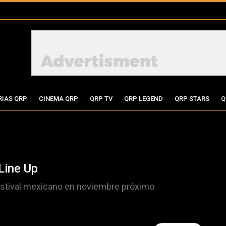
RIAS QRP
CINEMA QRP
QRP TV
QRP LEGEND
QRP STARS
Q
Line Up
estival mexicano en noviembre próximo