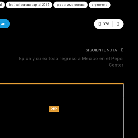
al
festival corona capital 2017
qrp cerveza corona
qrp corona
gram
378
SIGUIENTE NOTA
Epica y su exitoso regreso a México en el Pepsi
Center
QRP