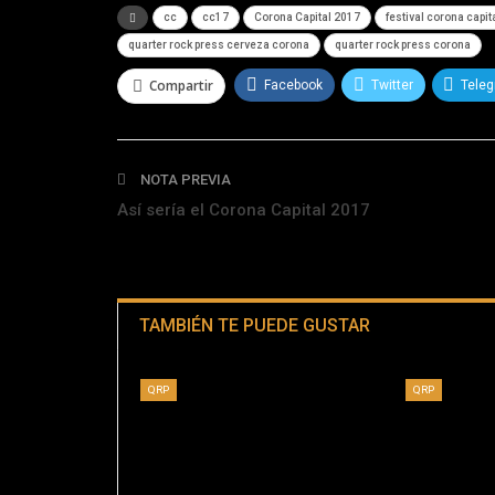
cc
cc17
Corona Capital 2017
festival corona capit
quarter rock press cerveza corona
quarter rock press corona
Compartir
Facebook
Twitter
Tele
NOTA PREVIA
Así sería el Corona Capital 2017
TAMBIÉN TE PUEDE GUSTAR
QRP
QRP