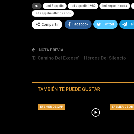
Led Zeppelin
led zeppelin 1982
led zeppelin coda
led zeppelin ultimos años
Compartir
Facebook
Twitter
Te
NOTA PREVIA
‘El Camino Del Exceso’ – Héroes Del Silencio
TAMBIÉN TE PUEDE GUSTAR
EFEMÉRIDE QRP
EFEMÉRIDE QR