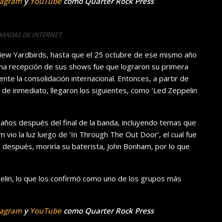
tagram
y
YouTube
como Quarter Rock Press
OMADAS DE INTERNET
New Yardbirds, hasta que el 25 octubre de ese mismo año
ena recepción de sus shows fue que lograron su primera
te la consolidación internacional. Entonces, a partir de
a de inmediato, llegaron los siguientes, como ‘Led Zeppelin
s años después del final de la banda, incluyendo temas que
 vio la luz luego de ‘In Through The Out Door’, el cual fue
ño después, moriría su baterista, John Bonham, por lo que
pelin, lo que los confirmó como uno de los grupos más
tagram
y
YouTube
como Quarter Rock Press