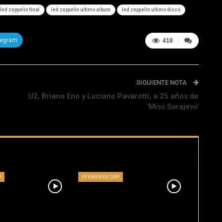
led zeppelin final
led zeppelin ultimo album
led zeppelin ultimo disco
legram
418
SIGUIENTE NOTA
U2, Briano Eno y Luciano Pavarotti, a 25 años de
‘Miss Sarajevo’
P
EFEMÉRIDE QRP