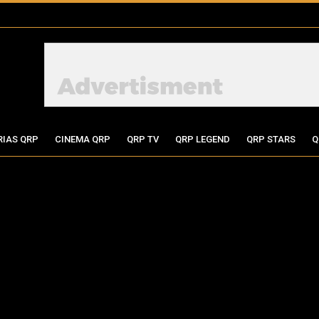
RIAS QRP
CINEMA QRP
QRP TV
QRP LEGEND
QRP STARS
Q