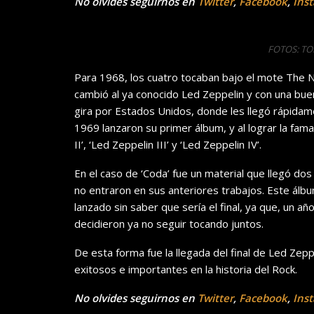
No olvides seguirnos en
Twitter
,
Facebook
,
Ins
FOTOS: T
Para 1968, los cuatro tocaban bajo el mote The 
cambió al ya conocido Led Zeppelin y con una bu
gira por Estados Unidos, donde les llegó rápidamen
1969 lanzaron su primer álbum, y al lograr la fam
II’, ‘Led Zeppelin III’ y ‘Led Zeppelin IV’.
En el caso de ‘Coda’ fue un material que llegó do
no entraron en sus anteriores trabajos. Este álbum
lanzado sin saber que sería el final, ya que, un a
decidieron ya no seguir tocando juntos.
De esta forma fue la llegada del final de Led Zep
exitosos e importantes en la historia del Rock.
No olvides seguirnos en
Twitter
,
Facebook
,
Ins