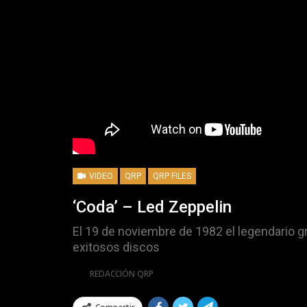
VIDEO
QRP
QRP FILES
‘Coda’ – Led Zeppelin
El 19 de noviembre de 1982 el legendario g
exitosos discos
Por
REDACCIÓN QRP