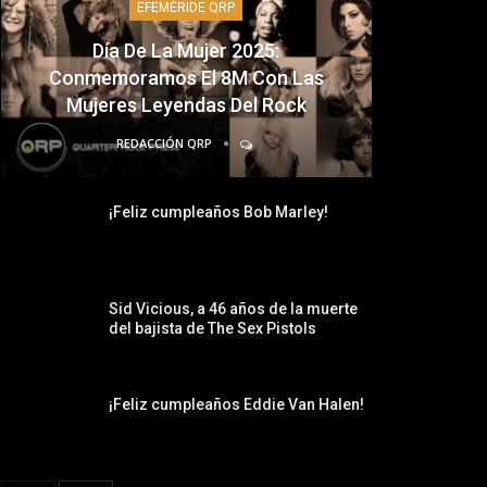
EFEMÉRIDE QRP
Día De La Mujer 2025:
Conmemoramos El 8M Con Las
Mujeres Leyendas Del Rock
REDACCIÓN QRP
¡Feliz cumpleaños Bob Marley!
Sid Vicious, a 46 años de la muerte
del bajista de The Sex Pistols
¡Feliz cumpleaños Eddie Van Halen!