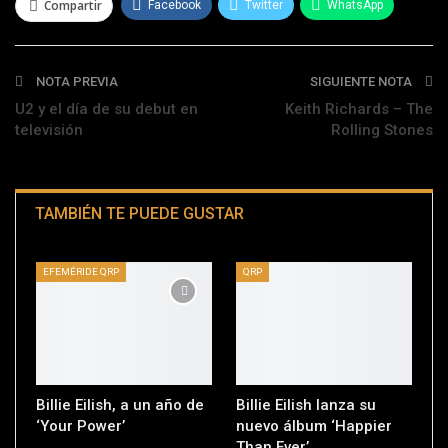
Compartir
Facebook
Twitter
WhatsApp
Telegram
NOTA PREVIA
SIGUIENTE NOTA
U2 y el día de su debut en
Keith Richards – The
televisión
Rolling Stones
TAMBIÉN TE PUEDE GUSTAR
EFEMÉRIDE QRP
QRP
Billie Eilish, a un año de
Billie Eilish lanza su
‘Your Power’
nuevo álbum ‘Happier
Than Ever’