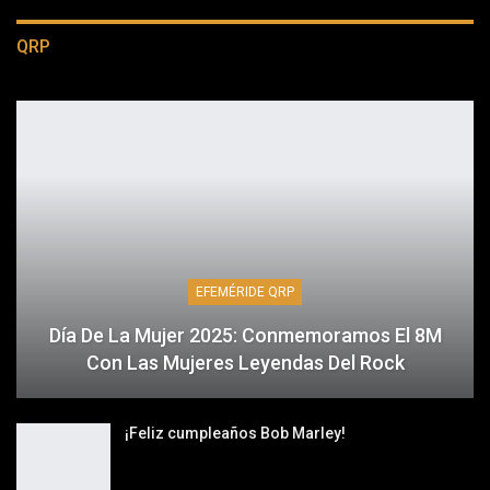
QRP
EFEMÉRIDE QRP
Día De La Mujer 2025: Conmemoramos El 8M
Con Las Mujeres Leyendas Del Rock
¡Feliz cumpleaños Bob Marley!