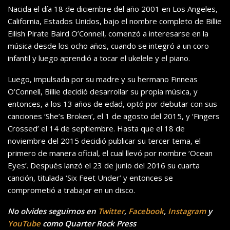
Nacida el día 18 de diciembre del año 2001 en Los Angeles,
California, Estados Unidos, bajo el nombre completo de Billie
Eilish Pirate Baird O’Connell, comenzó a interesarse en la
música desde los ocho años, cuando se integró a un coro
infantil y luego aprendió a tocar el ukelele y el piano.
Luego, impulsada por su madre y su hermano Finneas
O’Connell, Billie decidió desarrollar su propia música, y
entonces, a los 13 años de edad, optó por debutar con sus
canciones ‘She’s Broken’, el 1 de agosto del 2015, y ‘Fingers
Crossed’ el 14 de septiembre. Hasta que el 18 de
noviembre del 2015 decidió publicar su tercer tema, el
primero de manera oficial, el cual llevó por nombre ‘Ocean
Eyes’. Después lanzó el 23 de junio del 2016 su cuarta
canción, titulada ‘Six Feet Under’ y entonces se
comprometió a trabajar en un disco.
No olvides seguirnos en
Twitter
,
Facebook
,
Instagram
y
YouTube
como Quarter Rock Press