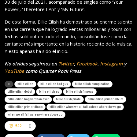
30 de julio del 2021, acompañado de singles como ‘Your
Power’, ‘Therefore I Am’ y ‘My Future’.
De esta forma, Billie Eilish ha demostrado su enorme talento
en una carrera que ha logrado ventas millonarias y tours con
fechas sold out en todo el mundo, consolidándose como la
cantante más importante en la historia reciente de la música.
Y esto apenas ha sido el inicio.
No olvides seguirnos en
Twitter
,
Facebook
,
Instagram
y
YouTube
como Quarter Rock Press
billie eilish
billie eilish bad guy
billie eilish cumpleaños
billie eilish debut
billie eilish ep
billie eilish finneas
billie eilish happier than ever
billie eilish pirate
billie eilish primer album
billie eilish primer disco
billie eilish when we all fall asleep where do we go
when we all fall asleep where do we go
522