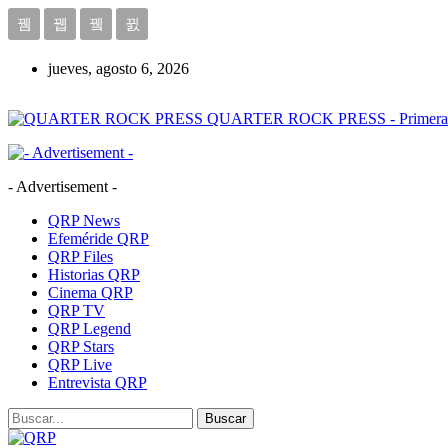
jueves, agosto 6, 2026
QUARTER ROCK PRESS - Primera Age
- Advertisement -
QRP News
Efeméride QRP
QRP Files
Historias QRP
Cinema QRP
QRP TV
QRP Legend
QRP Stars
QRP Live
Entrevista QRP