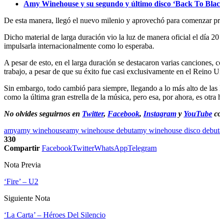
Amy Winehouse y su segundo y último disco ‘Back To Blac
De esta manera, llegó el nuevo milenio y aprovechó para comenzar prof
Dicho material de larga duración vio la luz de manera oficial el día 2
impulsarla internacionalmente como lo esperaba.
A pesar de esto, en el larga duración se destacaron varias canciones,
trabajo, a pesar de que su éxito fue casi exclusivamente en el Reino U
Sin embargo, todo cambió para siempre, llegando a lo más alto de las 
como la última gran estrella de la música, pero esa, por ahora, es otra h
No olvides seguirnos en
Twitter
,
Facebook
,
Instagram
y
YouTube
co
amy
amy winehouse
amy winehouse debut
amy winehouse disco debut
330
Compartir
Facebook
Twitter
WhatsApp
Telegram
Nota Previa
‘Fire’ – U2
Siguiente Nota
‘La Carta’ – Héroes Del Silencio