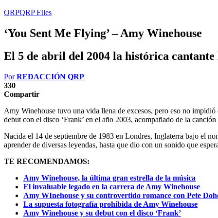
QRP
QRP FIles
‘You Sent Me Flying’ – Amy Winehouse
El 5 de abril del 2004 la histórica cantant
Por
REDACCIÓN QRP
330
Compartir
Amy Winehouse tuvo una vida llena de excesos, pero eso no impidió qu
debut con el disco ‘Frank’ en el año 2003, acompañado de la canción
Nacida el 14 de septiembre de 1983 en Londres, Inglaterra bajo el n
aprender de diversas leyendas, hasta que dio con un sonido que esper
TE RECOMENDAMOS:
Amy Winehouse, la última gran estrella de la música
El invaluable legado en la carrera de Amy Winehouse
Amy WInehouse y su controvertido romance con Pete Dohe
La supuesta fotografía prohibida de Amy Winehouse
Amy Winehouse y su debut con el disco ‘Frank’