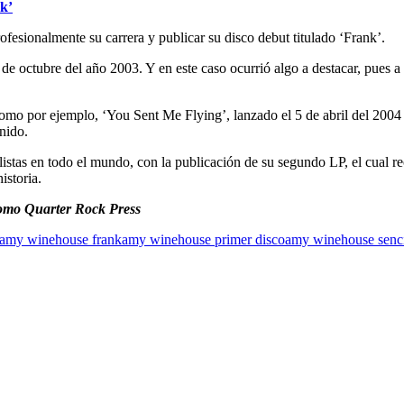
k’
esionalmente su carrera y publicar su disco debut titulado ‘Frank’.
0 de octubre del año 2003. Y en este caso ocurrió algo a destacar, pues 
 como por ejemplo, ‘You Sent Me Flying’, lanzado el 5 de abril del 2004
nido.
listas en todo el mundo, con la publicación de su segundo LP, el cual r
istoria.
mo Quarter Rock Press
amy winehouse frank
amy winehouse primer disco
amy winehouse senci