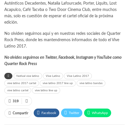
Auténticos Decadentes, Natalia Lafourcade, Porter, Liquits, Lost
Acapulco, Café Tacvba o Two Door Cinema Club, entre muchos
más, solo es cuestión de esperar el cartel oficial de la próxima
edición.
No olviden seguirnos aquí y en nuestras redes sociales de Quarter
Rock Press, donde les mantendremos informados de todo el Vive
Latino 2017.
No olvides seguirnos en
Twitter
,
Facebook
,
Instagram
y
YouTube
como
Quarter Rock Press
festival vive latino
Vive Latino
Vive Latino 2017
vive latino 2017 cartel
vive latino 2017 line up
vive latino bandas
vive latino cartel
vive latino line up
319
Facebook
Twitter
WhatsApp
Compartir
Telegram