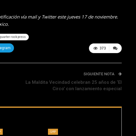
ificación vía mail y Twitter este jueves 17 de noviembre.
xico.
quarter rock press
legram
373
SIGUIENTE NOTA
La Maldita Vecindad celebran 25 años de ‘El
Circo’ con lanzamiento especial
P
QRP