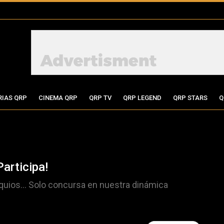
RIAS QRP
CINEMA QRP
QRP TV
QRP LEGEND
QRP STARS
Q
articipa!
uios... Solo concursa en nuestra dinámica