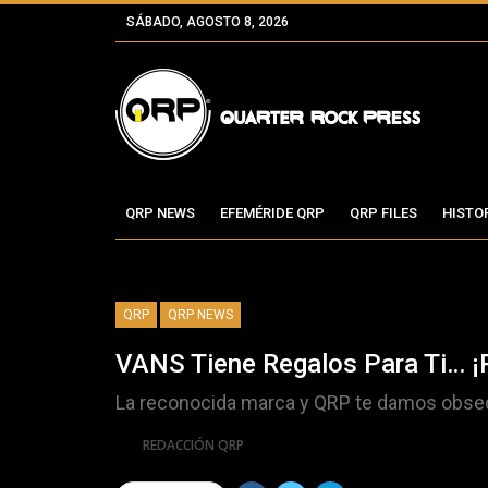
SÁBADO, AGOSTO 8, 2026
QRP NEWS
EFEMÉRIDE QRP
QRP FILES
HISTO
QRP
QRP NEWS
VANS Tiene Regalos Para Ti… ¡P
La reconocida marca y QRP te damos obseq
Por
REDACCIÓN QRP