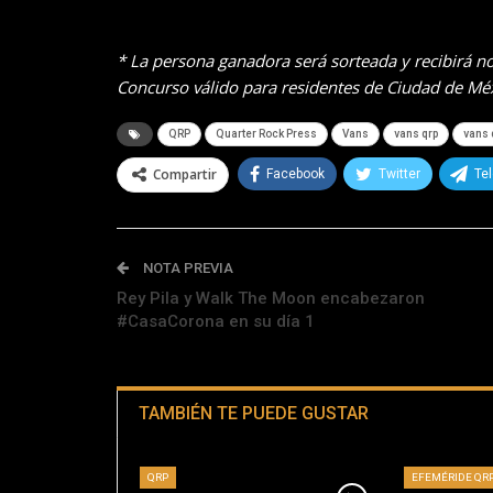
* La persona ganadora será sorteada y recibirá not
Concurso válido para residentes de Ciudad de Mé
QRP
Quarter Rock Press
Vans
vans qrp
vans 
Compartir
Facebook
Twitter
Te
NOTA PREVIA
Rey Pila y Walk The Moon encabezaron
#CasaCorona en su día 1
TAMBIÉN TE PUEDE GUSTAR
QRP
EFEMÉRIDE QR