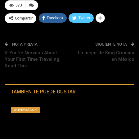
373
Compartir
Facebook
Twitter
NOTA PREVIA
SIGUIENTE NOTA
If You’re Nervous About
Lo mejor de King Crimson
Your First Time Traveling,
en México
Read This
TAMBIÉN TE PUEDE GUSTAR
ENTREVISTA QRP