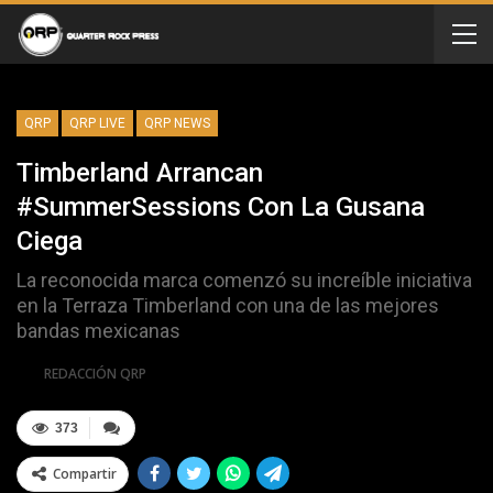
QRP
QRP LIVE
QRP NEWS
Timberland Arrancan
#SummerSessions Con La Gusana
Ciega
La reconocida marca comenzó su increíble iniciativa
en la Terraza Timberland con una de las mejores
bandas mexicanas
Por
REDACCIÓN QRP
373
Compartir