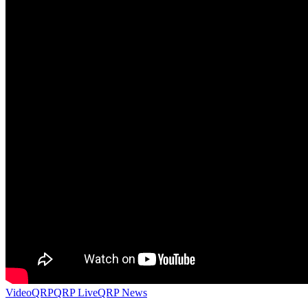
Video
QRP
QRP Live
QRP News