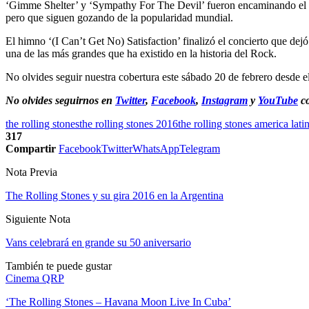
‘Gimme Shelter’ y ‘Sympathy For The Devil’ fueron encaminando el rec
pero que siguen gozando de la popularidad mundial.
El himno ‘(I Can’t Get No) Satisfaction’ finalizó el concierto que de
una de las más grandes que ha existido en la historia del Rock.
No olvides seguir nuestra cobertura este sábado 20 de febrero desde e
No olvides seguirnos en
Twitter
,
Facebook
,
Instagram
y
YouTube
co
the rolling stones
the rolling stones 2016
the rolling stones america lati
317
Compartir
Facebook
Twitter
WhatsApp
Telegram
Nota Previa
The Rolling Stones y su gira 2016 en la Argentina
Siguiente Nota
Vans celebrará en grande su 50 aniversario
También te puede gustar
Cinema QRP
‘The Rolling Stones – Havana Moon Live In Cuba’