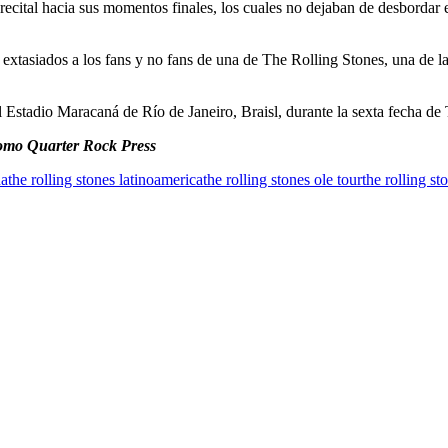
ital hacia sus momentos finales, los cuales no dejaban de desbordar e
jó extasiados a los fans y no fans de una de The Rolling Stones, una de
l Estadio Maracaná de Río de Janeiro, Braisl, durante la sexta fecha d
mo Quarter Rock Press
na
the rolling stones latinoamerica
the rolling stones ole tour
the rolling s