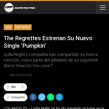
QRP
QRP NEWS
The Regrettes Estrenan Su Nuevo
Single ‘Pumpkin’
Lydia Night y compañía han compartido su nueva
canción, como parte del adelanto de su siguiente
disco 'How Do You Love?'
Por
REDACCIÓN QRP
360
Compartir
LOS ANGELES – Lydia Night se ha ido ganando un lugar en la