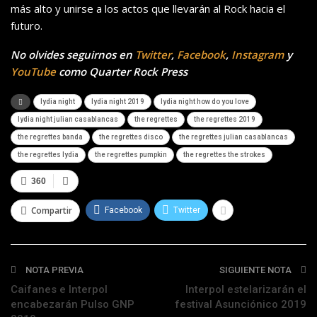
más alto y unirse a los actos que llevarán al Rock hacia el
futuro.
No olvides seguirnos en
Twitter
,
Facebook
,
Instagram
y
YouTube
como Quarter Rock Press
lydia night
lydia night 2019
lydia night how do you love
lydia night julian casablancas
the regrettes
the regrettes 2019
the regrettes banda
the regrettes disco
the regrettes julian casablancas
the regrettes lydia
the regrettes pumpkin
the regrettes the strokes
360
Compartir
Facebook
Twitter
NOTA PREVIA
SIGUIENTE NOTA
Caifanes e Interpol
Interpol estelarizarán el
encabezarán Pulso GNP
festival Asunciónico 2019