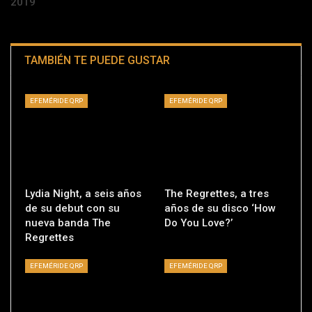
2019
TAMBIÉN TE PUEDE GUSTAR
EFEMÉRIDE QRP
EFEMÉRIDE QRP
Lydia Night, a seis años
The Regrettes, a tres
de su debut con su
años de su disco ‘How
nueva banda The
Do You Love?’
Regrettes
EFEMÉRIDE QRP
EFEMÉRIDE QRP